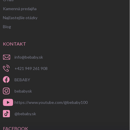
Kamenná predajňa
Najčastejšie otázky
Blog
KONTAKT
info
@
bebaby.sk
+421 949 261 908
BEBABY
bebabysk
https://www.youtube.com/@bebaby100
@bebaby.sk
FACEBOOK