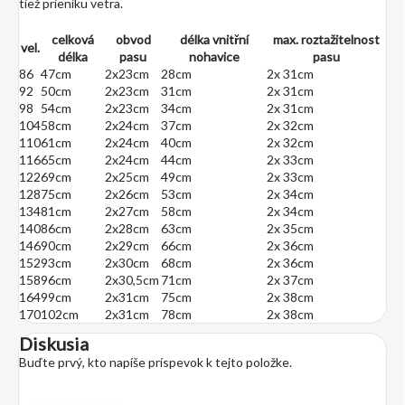
tiež prieniku vetra.
celková
obvod
délka vnitřní
max. roztažitelnost
vel.
délka
pasu
nohavice
pasu
86
47cm
2x23cm
28cm
2x 31cm
92
50cm
2x23cm
31cm
2x 31cm
98
54cm
2x23cm
34cm
2x 31cm
104
58cm
2x24cm
37cm
2x 32cm
110
61cm
2x24cm
40cm
2x 32cm
116
65cm
2x24cm
44cm
2x 33cm
122
69cm
2x25cm
49cm
2x 33cm
128
75cm
2x26cm
53cm
2x 34cm
134
81cm
2x27cm
58cm
2x 34cm
140
86cm
2x28cm
63cm
2x 35cm
146
90cm
2x29cm
66cm
2x 36cm
152
93cm
2x30cm
68cm
2x 36cm
158
96cm
2x30,5cm
71cm
2x 37cm
164
99cm
2x31cm
75cm
2x 38cm
170
102cm
2x31cm
78cm
2x 38cm
Diskusia
Buďte prvý, kto napíše príspevok k tejto položke.