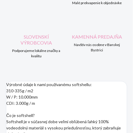
Malé prekvapenie k objednávke
SLOVENSKÍ
KAMENNÁ PREDAJŇA
VÝROBCOVIA
Navštív nás osobne v Banskej
Bystrici
Podporujeme lokálne značky a
kvalitu
Výrobné údaje k nami používanému softshellu:
310-335g / m2
W / P: 10.000mm
CDI: 3.000g / m
Čo je softshell?
Softshell je v súčasnej dobe veľmi obľúbená ľahký 100%
vodeodolný materiál s vysokou priedušnosťou, ktorý zabraňuje