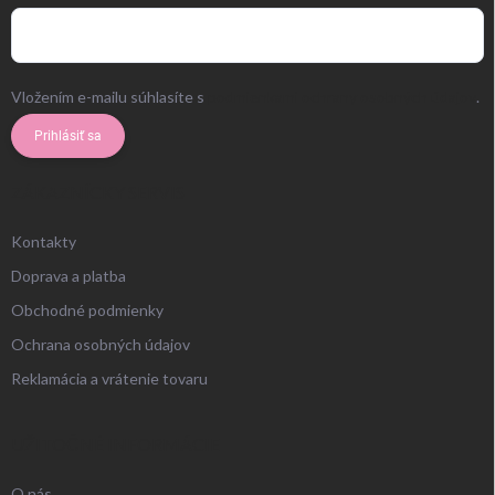
Vložením e-mailu súhlasíte s
podmienkami ochrany osobných údajov
.
Prihlásiť sa
ZÁKAZNÍCKY SERVIS
Kontakty
Doprava a platba
Obchodné podmienky
Ochrana osobných údajov
Reklamácia a vrátenie tovaru
UŽITOČNÉ INFORMÁCIE
O nás