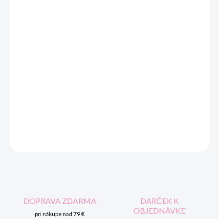
veľkosti 80-158, výhodami
Softshellu
je nepremokavosť,
vetruodolnosť a potpropustnost, ďalej vysoká kvalita prevedenia,
regulovateľný pas, originálne vypasovaný strih, vkusné
prevedenie, .
Skladá sa z 3 vrstiev:
1 / vrstva - tkanina, ktorá chráni pred mechanickým poškodením
2 / vrstva - nepremokavá, priedušná membrána
3 / je fleece so skvelými termoregulačnými schopnosťami.
DETAILNÉ INFORMÁCIE
OPÝTAŤ SA
STRÁŽIŤ
DOPRAVA ZDARMA
DARČEK K
OBJEDNÁVKE
pri nákupe nad 79 €