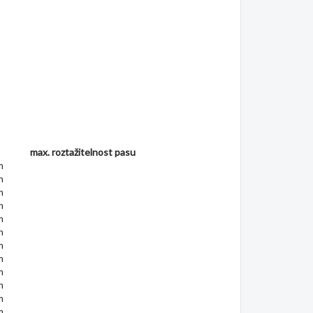
max. roztažitelnost pasu
m
m
m
m
m
m
m
m
m
m
m
m