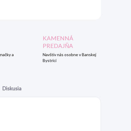
OPÝTAŤ SA
STRÁŽIŤ
KAMENNÁ
PREDAJŇA
značky a
Navštív nás osobne v Banskej
Bystrici
Diskusia