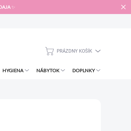
DAJA
✨
PRÁZDNY KOŠÍK
NÁKUPNÝ
KOŠÍK
HYGIENA
NÁBYTOK
DOPLNKY
ZNAČKY