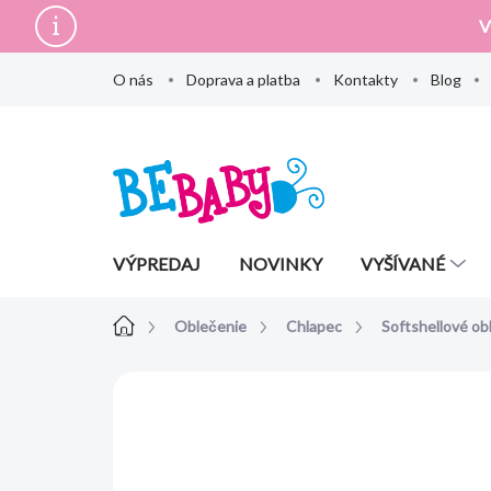
Prejsť
V
na
obsah
O nás
Doprava a platba
Kontakty
Blog
VÝPREDAJ
NOVINKY
VYŠÍVANÉ
Domov
Oblečenie
Chlapec
Softshellové ob
Neohodnotené
Podrobnosti hodn