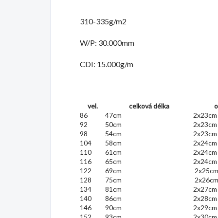
310-335g/m2
W/P: 30.000mm
CDI: 15.000g/m
vel.
celková délka
o
86
47cm
2x23cm
92
50cm
2x23cm
98
54cm
2x23c
104
58cm
2x24c
110
61cm
2x24c
116
65cm
2x24cm
122
69cm
2x25c
128
75cm
2x26c
134
81cm
2x27cm
140
86cm
2x28c
146
90cm
2x29cm
152
93cm
2x30cm