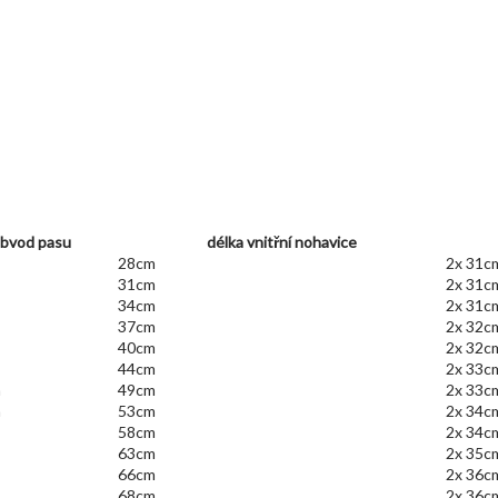
bvod pasu
délka vnitřní nohavice
28cm
2x 31c
31cm
2x 31c
m
34cm
2x 31c
m
37cm
2x 32c
m
40cm
2x 32c
44cm
2x 33c
m
49cm
2x 33c
m
53cm
2x 34c
58cm
2x 34c
m
63cm
2x 35c
66cm
2x 36c
68cm
2x 36c