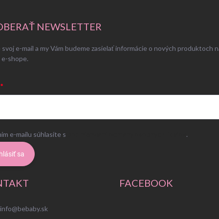
BERAŤ NEWSLETTER
 svoj e-mail a my Vám budeme zasielať informácie o nových produktoch n
 e-shope.
ím e-mailu súhlasíte s
podmienkami ochrany osobných údajov
.
hlásiť sa
NTAKT
FACEBOOK
info
@
bebaby.sk