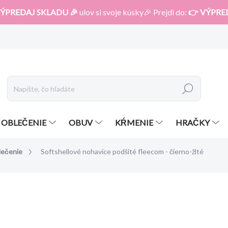
ÝPREDAJ SKLADU 🎉
ulov si svoje kúsky🎉 Prejdi do:
👉 VÝPRE
Hľadať
OBLEČENIE
OBUV
KŔMENIE
HRAČKY
lečenie
Softshellové nohavice podšité fleecom - čierno-žlté
otenia
od
33,50 €