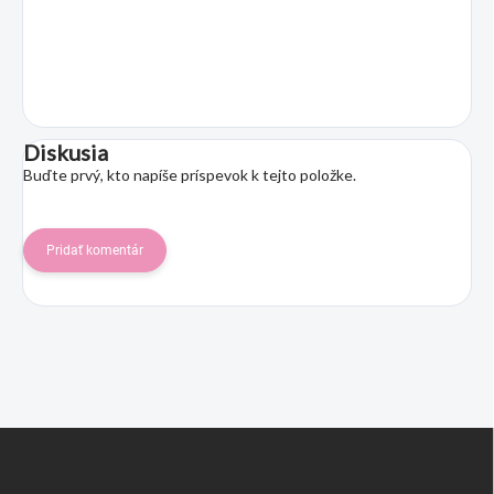
Diskusia
Buďte prvý, kto napíše príspevok k tejto položke.
Pridať komentár
Z
á
p