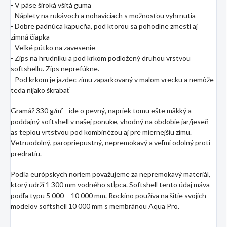
- V páse široká všitá guma
- Náplety na rukávoch a nohaviciach s možnosťou vyhrnutia
- Dobre padnúca kapucňa, pod ktorou sa pohodlne zmestí aj
zimná čiapka
- Veľké pútko na zavesenie
- Zips na hrudníku a pod krkom podložený druhou vrstvou
softshellu. Zips neprefúkne.
- Pod krkom je jazdec zimu zaparkovaný v malom vrecku a nemôže
teda nijako škrabať
Gramáž 330 g/m² - ide o pevný, napriek tomu ešte mäkký a
poddajný softshell v našej ponuke, vhodný na obdobie jar/jeseň
as teplou vrtstvou pod kombinézou aj pre miernejšiu zimu.
Vetruodolný, paropriepustný, nepremokavý a veľmi odolný proti
predratiu.
Podľa európskych noriem považujeme za nepremokavý materiál,
ktorý udrží 1 300 mm vodného stĺpca. Softshell tento údaj máva
podľa typu 5 000 – 10 000 mm. Rockino používa na šitie svojich
modelov softshell 10 000 mm s membránou Aqua Pro.