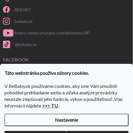
BEBABY
bebabysk
https://www.youtube.com/@bebaby100
@bebaby.sk
FACEBOOK
Táto webstránka používa súbory cookies.
V BeBaby.sk používame cookies, aby sme Vám umožnili
pohodlné prehliadanie webu a vďaka analýze prevádzky
neustále zlepšovali jeho funkcie, výkon a použiteľnosť. Viac
informácií nájdete
>>> TU
.
Nastavenie
Copyright 2026
BeBaby.sk
. Všetky práva vyhradené.
Upraviť nastavenie