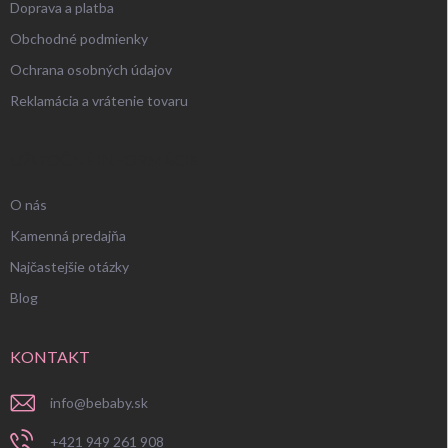
Doprava a platba
Obchodné podmienky
Ochrana osobných údajov
Reklamácia a vrátenie tovaru
UŽITOČNÉ INFORMÁCIE
O nás
Kamenná predajňa
Najčastejšie otázky
Blog
KONTAKT
info
@
bebaby.sk
+421 949 261 908