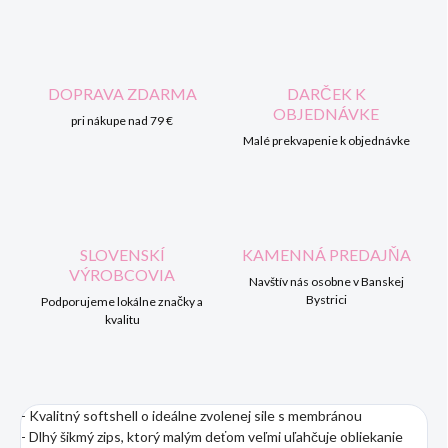
DOPRAVA ZDARMA
DARČEK K
OBJEDNÁVKE
pri nákupe nad 79 €
Malé prekvapenie k objednávke
SLOVENSKÍ
KAMENNÁ PREDAJŇA
VÝROBCOVIA
Navštív nás osobne v Banskej
Bystrici
Podporujeme lokálne značky a
kvalitu
- Kvalitný softshell o ideálne zvolenej sile s membránou
- Dlhý šikmý zips, ktorý malým deťom veľmi uľahčuje obliekanie