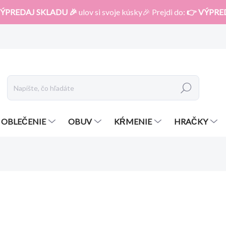
ÝPREDAJ SKLADU 🎉
ulov si svoje kúsky🎉 Prejdi do:
👉 VÝPRE
Hľadať
OBLEČENIE
OBUV
KŔMENIE
HRAČKY
otenia
ZNAČKA:
ZOPA
12,40 €