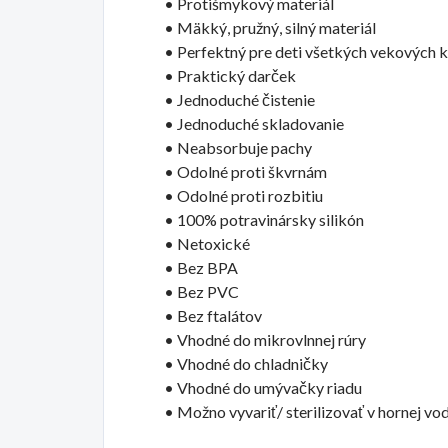
• Protišmykový materiál
• Mäkký, pružný, silný materiál
• Perfektný pre deti všetkých vekových k
• Praktický darček
• Jednoduché čistenie
• Jednoduché skladovanie
• Neabsorbuje pachy
• Odolné proti škvrnám
• Odolné proti rozbitiu
• 100% potravinársky silikón
• Netoxické
• Bez BPA
• Bez PVC
• Bez ftalátov
• Vhodné do mikrovlnnej rúry
• Vhodné do chladničky
• Vhodné do umývačky riadu
• Možno vyvariť/ sterilizovať v hornej vo