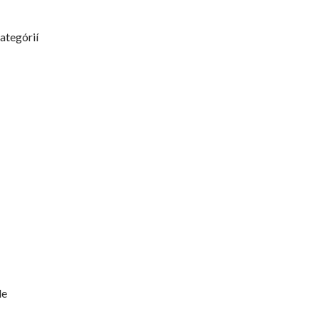
ategórií
de