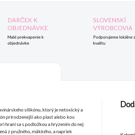
DARČEK K
SLOVENSKÍ
OBJEDNÁVKE
VÝROBCOVIA
Malé prekvapenie k
Podporujeme lokálne 
objednávke
kvalitu
Dod
inárskeho silikónu, ktorý je netoxický a
ikón prirodzenejší ako plast alebo kov.
pri hraní sa s podložkou a hryzením do nej
obená z pružného, mäkkého, a napriek
Kategó