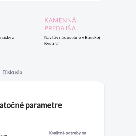
KAMENNÁ
PREDAJŇA
značky a
Navštív nás osobne v Banskej
Bystrici
Diskusia
atočné parametre
Kvalitné potreby na
ria
: