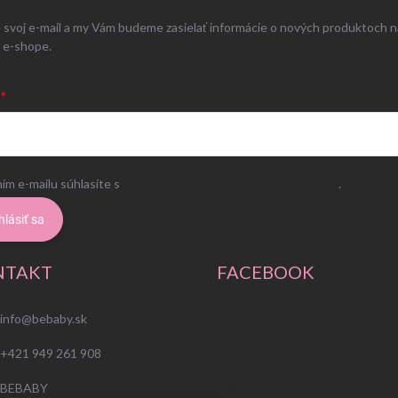
 svoj e-mail a my Vám budeme zasielať informácie o nových produktoch n
 e-shope.
ím e-mailu súhlasíte s
podmienkami ochrany osobných údajov
.
hlásiť sa
NTAKT
FACEBOOK
info
@
bebaby.sk
+421 949 261 908
BEBABY