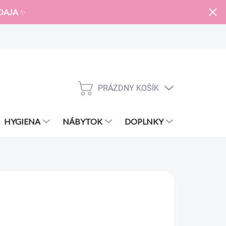
DAJA
✨
PRÁZDNY KOŠÍK
NÁKUPNÝ
KOŠÍK
HYGIENA
NÁBYTOK
DOPLNKY
ZNAČKY