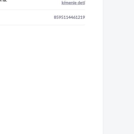
kŕmenie detí
8595114461219