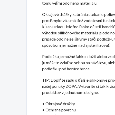
tomu veľmi odolného materiálu.
Okrajové drážky zabránia stekaniu polievky
protišmyková a má tiež vodotesnú funkciu
kĺzaniu riadu. Možno ľahko očistiť handri
výhodou silikónového materiálu je odolno
prípade odolnejšej škvrny stačí podložku 
spôsobom je možné riad aj sterilizovať.
Podložku je možné ľahko zložiť alebo zrol
ju môžete vziať so sebou na návštevu, aleb
podložku pod horúce hrnce.
TIP: Doplňte sadu o ďalšie silikónové p
našej ponuky ZOPA. Vytvoríte si tak krás
produktov v jednotnom designe.
• Okrajové drážky
• Ochrana povrchu