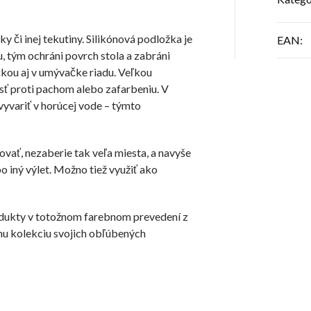
 či inej tekutiny. Silikónová podložka je
EAN
:
, tým ochráni povrch stola a zabráni
čkou aj v umývačke riadu. Veľkou
sť proti pachom alebo zafarbeniu. V
vyvariť v horúcej vode – týmto
ovať, nezaberie tak veľa miesta, a navyše
o iný výlet. Možno tiež využiť ako
rodukty v totožnom farebnom prevedení z
nu kolekciu svojich obľúbených