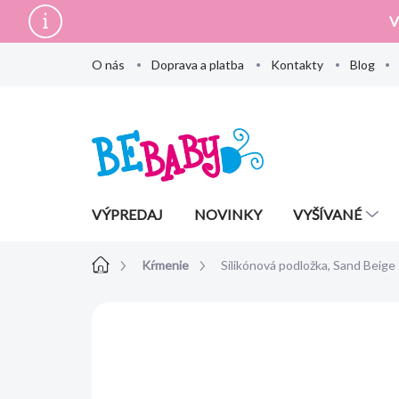
Prejsť
V
na
obsah
O nás
Doprava a platba
Kontakty
Blog
VÝPREDAJ
NOVINKY
VYŠÍVANÉ
Domov
Kŕmenie
Silikónová podložka, Sand Beige
Neohodnotené
Podrobnosti hodn