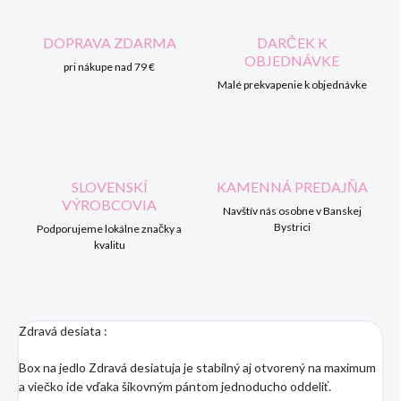
DOPRAVA ZDARMA
DARČEK K
OBJEDNÁVKE
pri nákupe nad 79 €
Malé prekvapenie k objednávke
SLOVENSKÍ
KAMENNÁ PREDAJŇA
VÝROBCOVIA
Navštív nás osobne v Banskej
Bystrici
Podporujeme lokálne značky a
kvalitu
Zdravá desiata :
Box na jedlo Zdravá desiatuja je stabilný aj otvorený na maximum
a viečko ide vďaka šikovným pántom jednoducho oddeliť.