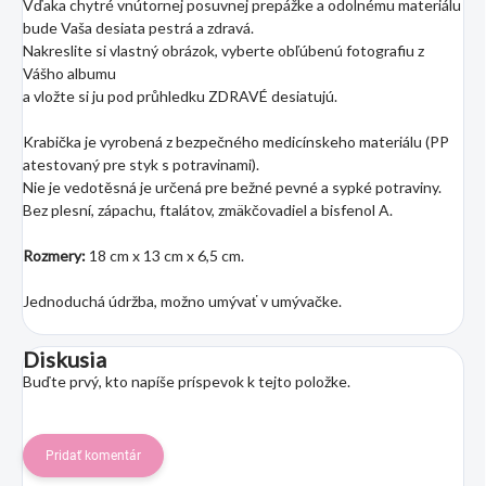
Vďaka chytré vnútornej posuvnej prepážke a odolnému materiálu
bude Vaša desiata pestrá a zdravá.
Nakreslite si vlastný obrázok, vyberte obľúbenú fotografiu z
Vášho albumu
a vložte si ju pod průhledku ZDRAVÉ desiatujú.
Krabička je vyrobená z bezpečného medicínskeho materiálu (PP
atestovaný pre styk s potravinami).
Nie je vedotěsná je určená pre bežné pevné a sypké potraviny.
Bez plesní, zápachu, ftalátov, zmäkčovadiel a bisfenol A.
Rozmery:
18 cm x 13 cm x 6,5 cm.
Jednoduchá údržba, možno umývať v umývačke.
Diskusia
Buďte prvý, kto napíše príspevok k tejto položke.
Pridať komentár