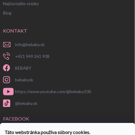
Najčastejšie otázky
Blog
KONTAKT
info
@
bebaby.sk
+421 949 261 908
BEBABY
bebabysk
https://www.youtube.com/@bebaby100
@bebaby.sk
FACEBOOK
Táto webstránka používa súbory cookies.