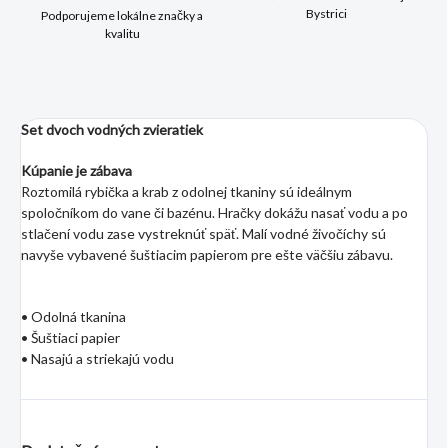
Bystrici
Podporujeme lokálne značky a
kvalitu
Set dvoch vodných zvieratiek
Kúpanie je zábava
Roztomilá rybička a krab z odolnej tkaniny sú ideálnym
spoločníkom do vane či bazénu. Hračky dokážu nasať vodu a po
stlačení vodu zase vystreknúť späť. Malí vodné živočíchy sú
navyše vybavené šuštiacim papierom pre ešte väčšiu zábavu.
• Odolná tkanina
• Šuštiaci papier
• Nasajú a striekajú vodu