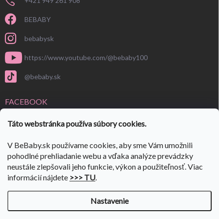
+421 949 261 908
BEBABY
bebabysk
https://www.youtube.com/@bebaby100
@bebaby.sk
FACEBOOK
Táto webstránka používa súbory cookies.
V BeBaby.sk používame cookies, aby sme Vám umožnili
pohodlné prehliadanie webu a vďaka analýze prevádzky
neustále zlepšovali jeho funkcie, výkon a použiteľnosť. Viac
informácií nájdete
>>> TU
.
Nastavenie