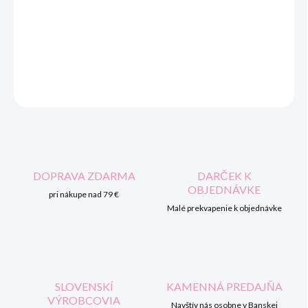
cena:
MOŽNOSTI
DORUČENIA
DETAILNÉ INFORMÁCIE
OPÝTAŤ SA
STRÁŽIŤ
DOPRAVA ZDARMA
DARČEK K
OBJEDNÁVKE
pri nákupe nad 79 €
Malé prekvapenie k objednávke
SLOVENSKÍ
KAMENNÁ PREDAJŇA
VÝROBCOVIA
Navštív nás osobne v Banskej