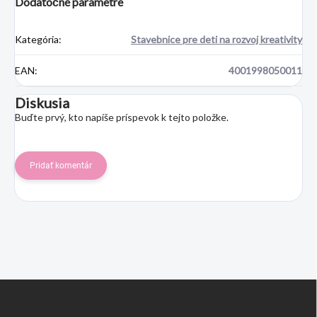
Dodatočné parametre
Kategória
:
Stavebnice pre deti na rozvoj kreativity
EAN
:
4001998050011
Diskusia
Buďte prvý, kto napíše príspevok k tejto položke.
Pridať komentár
Z
á