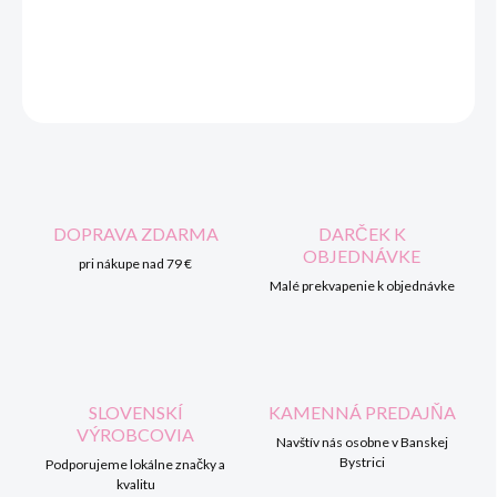
Topánočky saténové zdobené madejrou na cvok, veľkosť 62,
slovenský výrobca
OPÝTAŤ SA
STRÁŽIŤ
DOPRAVA ZDARMA
DARČEK K
OBJEDNÁVKE
pri nákupe nad 79 €
Malé prekvapenie k objednávke
SLOVENSKÍ
KAMENNÁ PREDAJŇA
VÝROBCOVIA
Navštív nás osobne v Banskej
Bystrici
Podporujeme lokálne značky a
kvalitu