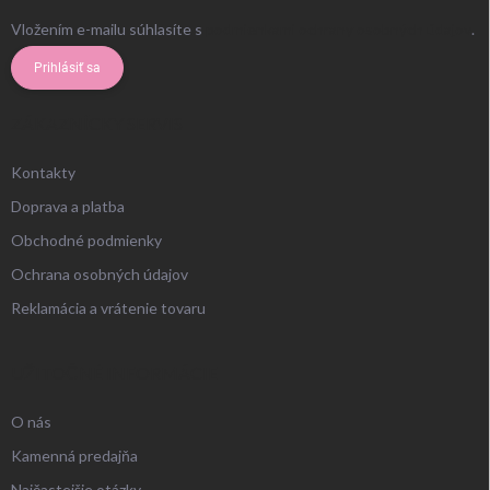
Vložením e-mailu súhlasíte s
podmienkami ochrany osobných údajov
.
Prihlásiť sa
ZÁKAZNÍCKY SERVIS
Kontakty
Doprava a platba
Obchodné podmienky
Ochrana osobných údajov
Reklamácia a vrátenie tovaru
UŽITOČNÉ INFORMÁCIE
O nás
Kamenná predajňa
Najčastejšie otázky