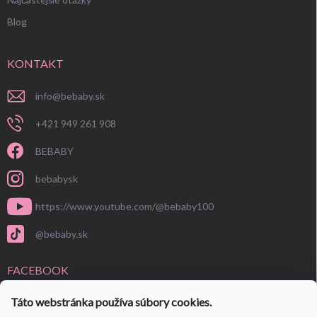
Blog
KONTAKT
info
@
bebaby.sk
+421 949 261 908
BEBABY
bebabysk
https://www.youtube.com/@bebaby100
@bebaby.sk
FACEBOOK
Táto webstránka používa súbory cookies.