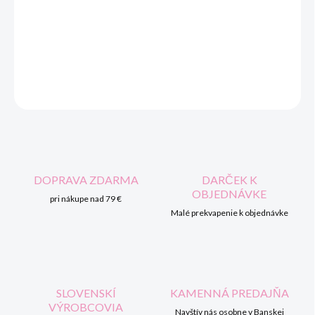
cena:
MOŽNOSTI
DORUČENIA
DETAILNÉ INFORMÁCIE
OPÝTAŤ SA
STRÁŽIŤ
DOPRAVA ZDARMA
DARČEK K
OBJEDNÁVKE
pri nákupe nad 79 €
Malé prekvapenie k objednávke
SLOVENSKÍ
KAMENNÁ PREDAJŇA
VÝROBCOVIA
Navštív nás osobne v Banskej