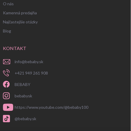
O nás
Kamenná predajňa
Najčastejšie otázky
Blog
KONTAKT
info
@
bebaby.sk
+421 949 261 908
BEBABY
bebabysk
https://www.youtube.com/@bebaby100
@bebaby.sk