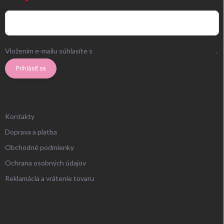
EMAIL
Vložením e-mailu súhlasíte s
podmienkami ochrany osobných údajov
.
Prihlásiť sa
ZÁKAZNÍCKY SERVIS
Kontakty
Doprava a platba
Obchodné podmienky
Ochrana osobných údajov
Reklamácia a vrátenie tovaru
UŽITOČNÉ INFORMÁCIE