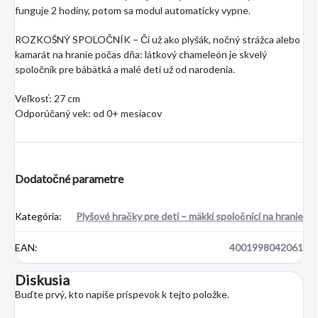
funguje 2 hodiny, potom sa modul automaticky vypne.
ROZKOŠNÝ SPOLOČNÍK – Či už ako plyšák, nočný strážca alebo
kamarát na hranie počas dňa: látkový chameleón je skvelý
spoločník pre bábätká a malé deti už od narodenia.
Veľkosť: 27 cm
Odporúčaný vek: od 0+ mesiacov
Dodatočné parametre
Kategória
:
Plyšové hračky pre deti – mäkkí spoločníci na hranie
EAN
:
4001998042061
Diskusia
Buďte prvý, kto napíše príspevok k tejto položke.