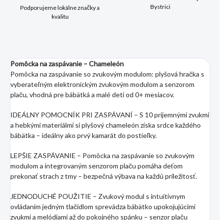
Bystrici
Podporujeme lokálne značky a
kvalitu
Pomôcka na zaspávanie – Chameleón
Pomôcka na zaspávanie so zvukovým modulom: plyšová hračka s
vyberateľným elektronickým zvukovým modulom a senzorom
plaču, vhodná pre bábätká a malé deti od 0+ mesiacov.
IDEÁLNY POMOCNÍK PRI ZASPÁVANÍ – S 10 príjemnými zvukmi
a hebkými materiálmi si plyšový chameleón získa srdce každého
bábätka – ideálny ako prvý kamarát do postieľky.
LEPŠIE ZASPÁVANIE – Pomôcka na zaspávanie so zvukovým
modulom a integrovaným senzorom plaču pomáha deťom
prekonať strach z tmy – bezpečná výbava na každú príležitosť.
JEDNODUCHÉ POUŽITIE – Zvukový modul s intuitívnym
ovládaním jedným tlačidlom sprevádza bábätko upokojujúcimi
zvukmi a melódiami až do pokojného spánku – senzor plaču