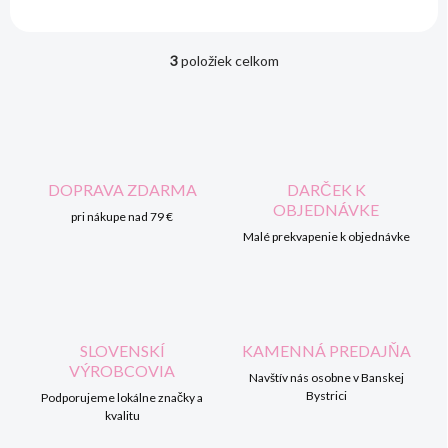
3
položiek celkom
O
v
l
á
d
a
c
DOPRAVA ZDARMA
DARČEK K
i
OBJEDNÁVKE
pri nákupe nad 79 €
e
p
Malé prekvapenie k objednávke
r
v
k
y
v
SLOVENSKÍ
KAMENNÁ PREDAJŇA
ý
VÝROBCOVIA
p
Navštív nás osobne v Banskej
i
Bystrici
Podporujeme lokálne značky a
s
kvalitu
u