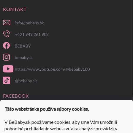
KONTAKT
info
@
bebaby.sk
+421 949 261 908
BEBABY
bebabysk
https://www.youtube.com/@bebaby100
@bebaby.sk
FACEBOOK
Táto webstránka používa súbory cookies.
V BeBaby.sk používame cookies, aby sme Vám umožnili
pohodlné prehliadanie webu a vďaka analýze prevádzky