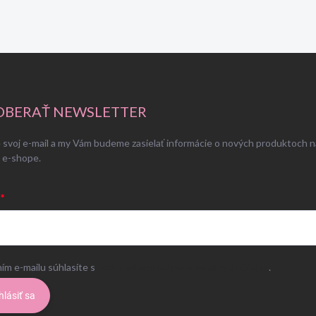
BERAŤ NEWSLETTER
 svoj e-mail a my Vám budeme zasielať informácie o nových produktoch n
 e-shope.
ím e-mailu súhlasíte s
podmienkami ochrany osobných údajov
.
hlásiť sa