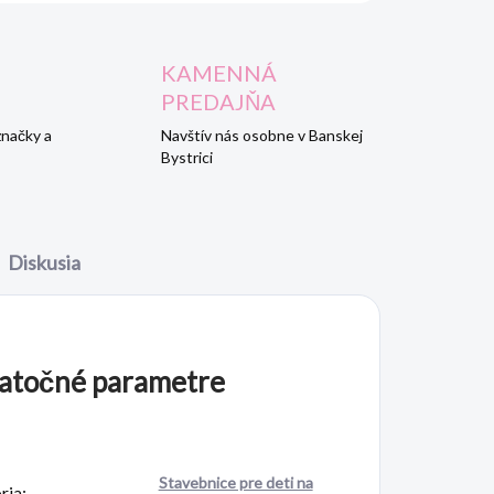
KAMENNÁ
PREDAJŇA
značky a
Navštív nás osobne v Banskej
Bystrici
Diskusia
atočné parametre
Stavebnice pre deti na
ria
: