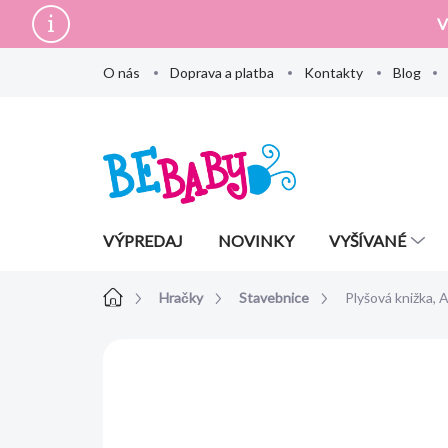
Prejsť
V
na
obsah
O nás
Doprava a platba
Kontakty
Blog
VÝPREDAJ
NOVINKY
VYŠÍVANÉ
Domov
Hračky
Stavebnice
Plyšová knižka, A
Neohodnotené
Podrobnosti hodn