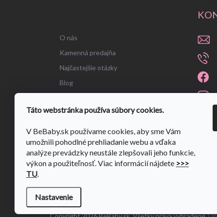
UŽITOČNÉ INFORMÁCIE
KO
O nás
Kamenná predajňa
Najčastejšie otázky
Blog
Táto webstránka používa súbory cookies.
V BeBaby.sk používame cookies, aby sme Vám
umožnili pohodlné prehliadanie webu a vďaka
analýze prevádzky neustále zlepšovali jeho funkcie,
výkon a použiteľnosť. Viac informácií nájdete
>>>
TU
.
Nastavenie
Copyright 2026
BeBaby.sk
. Všetky práva vyhradené.
Up