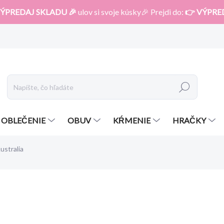
ÝPREDAJ SKLADU 🎉
ulov si svoje kúsky🎉 Prejdi do:
👉 VÝPRE
Hľadať
OBLEČENIE
OBUV
KŔMENIE
HRAČKY
ustralia
otenia
ZNAČKA:
BABY FEHN
16,20 €