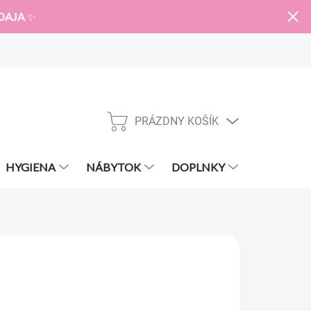
DAJA
✨
PRÁZDNY KOŠÍK
NÁKUPNÝ
KOŠÍK
HYGIENA
NÁBYTOK
DOPLNKY
ZNAČKY