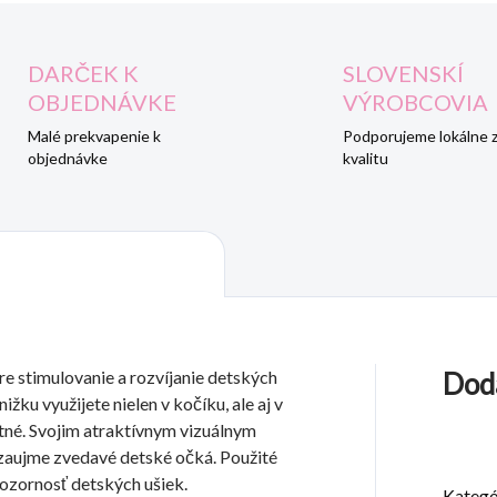
DARČEK K
SLOVENSKÍ
OBJEDNÁVKE
VÝROBCOVIA
Malé prekvapenie k
Podporujeme lokálne 
objednávke
kvalitu
re stimulovanie a rozvíjanie detských
Dod
ku využijete nielen v kočíku, ale aj v
utné. Svojim atraktívnym vizuálnym
 zaujme zvedavé detské očká. Použité
pozornosť detských ušiek.
Kategó