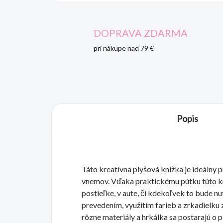
DOPRAVA ZDARMA
pri nákupe nad 79 €
Popis
Táto kreatívna plyšová knižka je ideálny p
vnemov. Vďaka praktickému pútku túto kniž
postieľke, v aute, či kdekoľvek to bude n
prevedením, využitím farieb a zrkadielku
rôzne materiály a hrkálka sa postarajú o 