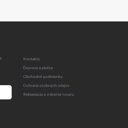
ZÁKAZNÍCKY SERVIS
a
Kontakty
Doprava a platba
Obchodné podmienky
Ochrana osobných údajov
Reklamácia a vrátenie tovaru