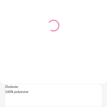
SKLADOM
(2 KS)
Detský usináčik
MAYORAL 9081
19,99 €
16,25 € bez DPH
Detail
Detský usináčik MAYORAL.
Zloženie:
100% polyester