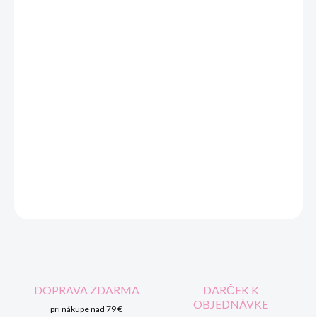
cena:
FARBA
MOŽNOSTI DORUČENIA
−
+
Pridať do košíka
Plyšová hračka na cumlík MAYORAL.
DETAILNÉ INFORMÁCIE
OPÝTAŤ SA
STRÁŽIŤ
DOPRAVA ZDARMA
DARČEK K
OBJEDNÁVKE
pri nákupe nad 79 €