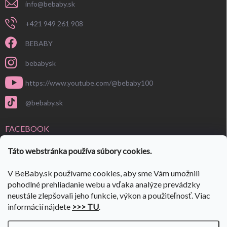
info
@
bebaby.sk
+421 949 261 908
BEBABY
bebabysk
https://www.youtube.com/@bebaby100
@bebaby.sk
FACEBOOK
Táto webstránka používa súbory cookies.
V BeBaby.sk používame cookies, aby sme Vám umožnili
pohodlné prehliadanie webu a vďaka analýze prevádzky
neustále zlepšovali jeho funkcie, výkon a použiteľnosť. Viac
informácií nájdete
>>> TU
.