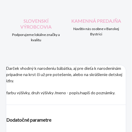
SLOVENSKÍ
KAMENNÁ PREDAJŇA
VÝROBCOVIA
Navštív nás osobne v Banskej
Bystrici
Podporujeme lokálne značky a
kvalitu
Darček vhodný k narodeniu bábätka, aj pre dieťa k narodeninám
prípadne na krst či už pre potešenie, alebo na skrášlenie detskej
izby.
farbu výšivky, druh výšivky /meno - popis/napíš do poznámky.
Dodatočné parametre