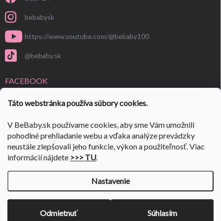
bebabysk
https://www.youtube.com/@bebaby100
@bebaby.sk
FACEBOOK
Táto webstránka používa súbory cookies.
V BeBaby.sk používame cookies, aby sme Vám umožnili
pohodlné prehliadanie webu a vďaka analýze prevádzky
neustále zlepšovali jeho funkcie, výkon a použiteľnosť. Viac
informácií nájdete
>>> TU
.
Nastavenie
Copyright 2026
BeBaby.sk
. Všetky práva vyhradené.
Upraviť nastavenie
cookies
VÝPREDAJ SKLADU 🎉
ulov si svoje kúsky🎉 Prejdi do:
👉
Odmietnuť
Súhlasím
VÝPREDAJA
✨