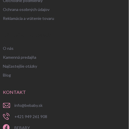
Obchodné podmienky
Ochrana osobných údajov
Reklamácia a vrátenie tovaru
UŽITOČNÉ INFORMÁCIE
O nás
Kamenná predajňa
Najčastejšie otázky
Blog
KONTAKT
info
@
bebaby.sk
+421 949 261 908
BEBABY