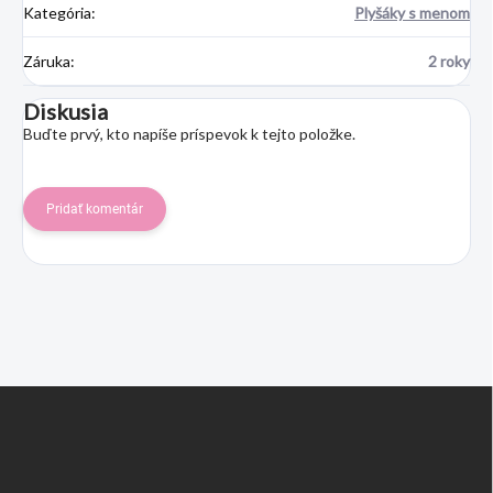
Kategória
:
Plyšáky s menom
Záruka
:
2 roky
Diskusia
Buďte prvý, kto napíše príspevok k tejto položke.
Pridať komentár
Z
á
p
ä