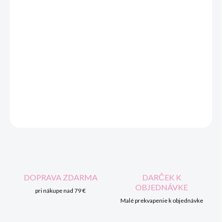
Narodenie bábätka patrí medzi najkrajšie okamihy pre každú
šťastnú mamičku. Narodenie dieťata je výnimočná udalosť a preto
si zaslúži výnimočný darček
, ktorým tieto plyšové hračky určite sú
.
Chceš venovať darček, ktorý ťa bude tvojej milovanej osobe
neustále pripomínať? Si na správnej adrese.
DETAILNÉ INFORMÁCIE
OPÝTAŤ SA
STRÁŽIŤ
DOPRAVA ZDARMA
DARČEK K
OBJEDNÁVKE
pri nákupe nad 79 €
Malé prekvapenie k objednávke