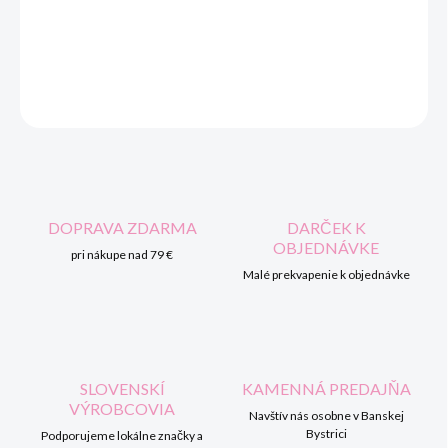
DORUČENIA
DETAILNÉ INFORMÁCIE
OPÝTAŤ SA
STRÁŽIŤ
DOPRAVA ZDARMA
DARČEK K
OBJEDNÁVKE
pri nákupe nad 79 €
Malé prekvapenie k objednávke
SLOVENSKÍ
KAMENNÁ PREDAJŇA
VÝROBCOVIA
Navštív nás osobne v Banskej
Bystrici
Podporujeme lokálne značky a