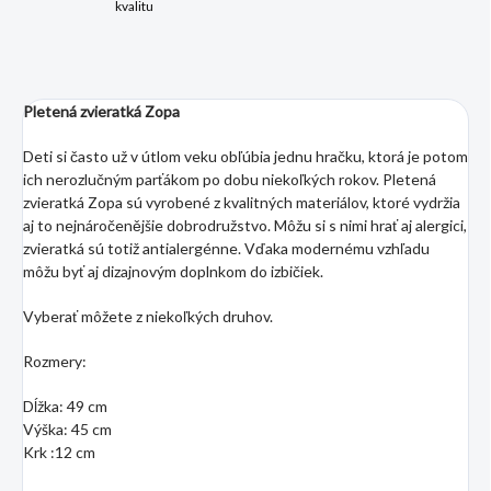
kvalitu
Pletená zvieratká Zopa
Deti si často už v útlom veku obľúbia jednu hračku, ktorá je potom
ich nerozlučným parťákom po dobu niekoľkých rokov. Pletená
zvieratká Zopa sú vyrobené z kvalitných materiálov, ktoré vydržia
aj to nejnáročenějšie dobrodružstvo. Môžu si s nimi hrať aj alergici,
zvieratká sú totiž antialergénne. Vďaka modernému vzhľadu
môžu byť aj dizajnovým doplnkom do izbičiek.
Vyberať môžete z niekoľkých druhov.
Rozmery:
Dĺžka: 49 cm
Výška: 45 cm
Krk :12 cm