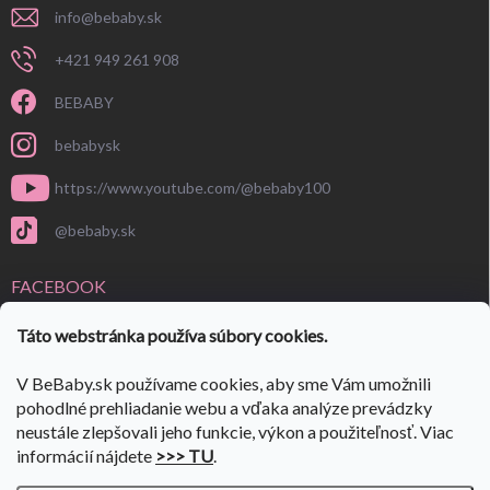
info
@
bebaby.sk
+421 949 261 908
BEBABY
bebabysk
https://www.youtube.com/@bebaby100
@bebaby.sk
FACEBOOK
Táto webstránka používa súbory cookies.
V BeBaby.sk používame cookies, aby sme Vám umožnili
pohodlné prehliadanie webu a vďaka analýze prevádzky
neustále zlepšovali jeho funkcie, výkon a použiteľnosť. Viac
informácií nájdete
>>> TU
.