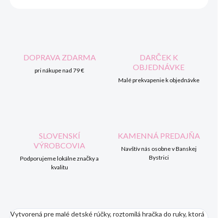
DOPRAVA ZDARMA
DARČEK K
OBJEDNÁVKE
pri nákupe nad 79 €
Malé prekvapenie k objednávke
SLOVENSKÍ
KAMENNÁ PREDAJŇA
VÝROBCOVIA
Navštív nás osobne v Banskej
Bystrici
Podporujeme lokálne značky a
kvalitu
Vytvorená pre malé detské rúčky, roztomilá hračka do ruky, ktorá