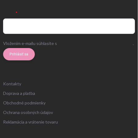
EMAIL
Vložením e-mailu súhlasíte s
podmienkami ochrany osobných údajov
.
Prihlásiť sa
ZÁKAZNÍCKY SERVIS
Kontakty
Doprava a platba
Obchodné podmienky
Ochrana osobných údajov
Reklamácia a vrátenie tovaru