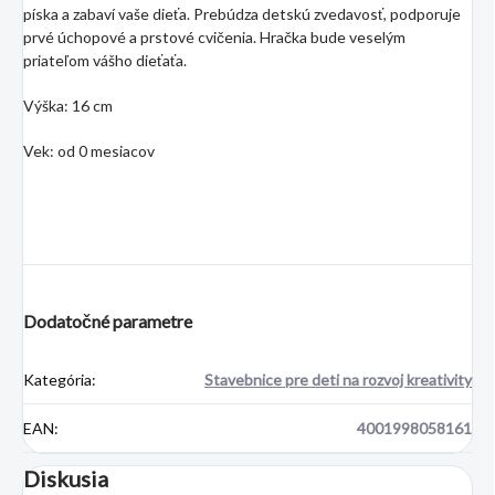
píska a zabaví vaše dieťa. Prebúdza detskú zvedavosť, podporuje
prvé úchopové a prstové cvičenia. Hračka bude veselým
priateľom vášho dieťaťa.
Výška: 16 cm
Vek: od 0 mesiacov
Dodatočné parametre
Kategória
:
Stavebnice pre deti na rozvoj kreativity
EAN
:
4001998058161
Diskusia