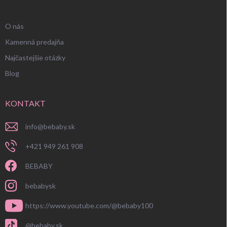
UŽITOČNÉ INFORMÁCIE
O nás
Kamenná predajňa
Najčastejšie otázky
Blog
KONTAKT
info
@
bebaby.sk
+421 949 261 908
BEBABY
bebabysk
https://www.youtube.com/@bebaby100
@bebaby.sk