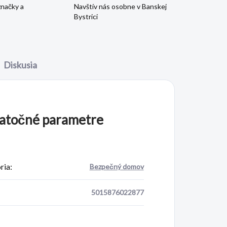
značky a
Navštív nás osobne v Banskej
Bystrici
Diskusia
atočné parametre
ria
:
Bezpečný domov
5015876022877