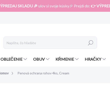
ÝPREDAJ SKLADU 🎉
ulov si svoje kúsky🎉 Prejdi do:
👉 VÝPRE
Hľadať
OBLEČENIE
OBUV
KŔMENIE
HRAČKY
domov
Penová ochrana rohov 4ks, Cream
otenia
ZNAČKA:
CLIPPASAFE
4,99 €