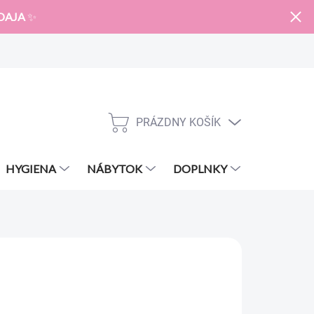
DAJA
✨
PRÁZDNY KOŠÍK
NÁKUPNÝ
KOŠÍK
HYGIENA
NÁBYTOK
DOPLNKY
ZNAČKY