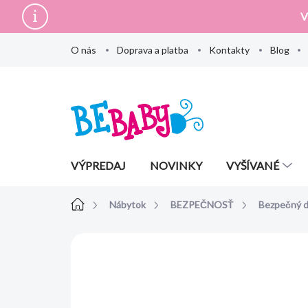
Prejsť
V
na
obsah
O nás
Doprava a platba
Kontakty
Blog
VÝPREDAJ
NOVINKY
VYŠÍVANÉ
Domov
Nábytok
BEZPEČNOSŤ
Bezpečný 
Neohodnotené
Podrobnosti hodn