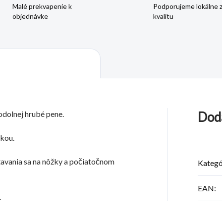
Malé prekvapenie k
Podporujeme lokálne 
objednávke
kvalitu
odolnej hrubé pene.
Dod
kou.
tavania sa na nôžky a počiatočnom
Kategó
EAN
:
.