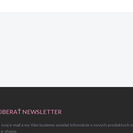
BERAŤ NEWSLETTER
 svoj e-mail a my Vám budeme zasielať informácie o nových produktoch n
 e-shope.