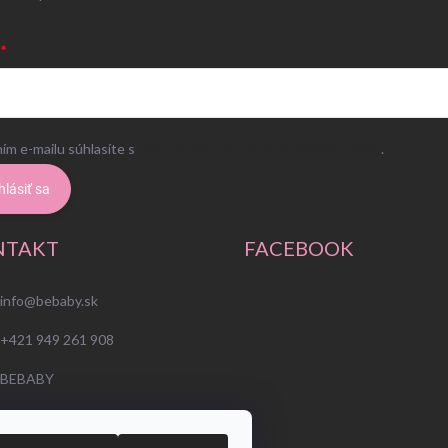
ím e-mailu súhlasíte s
podmienkami ochrany osobných údajov
.
hlásiť sa
NTAKT
FACEBOOK
info
@
bebaby.sk
+421 949 261 908
BEBABY
bebabysk