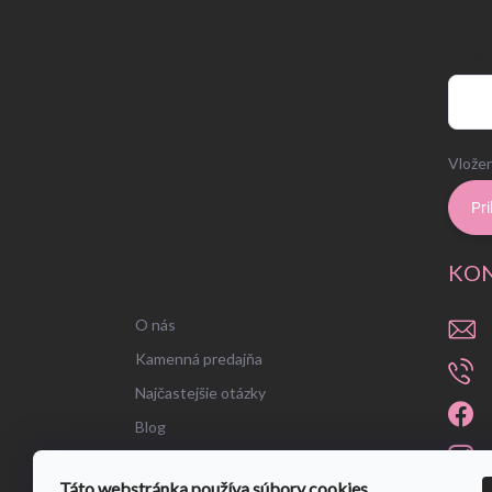
EMAIL
Vložen
Pri
UŽITOČNÉ INFORMÁCIE
KO
O nás
Kamenná predajňa
Najčastejšie otázky
Blog
Táto webstránka používa súbory cookies.