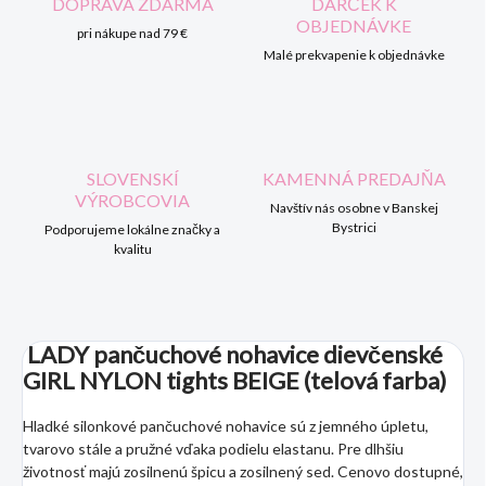
DOPRAVA ZDARMA
DARČEK K
OBJEDNÁVKE
pri nákupe nad 79 €
Malé prekvapenie k objednávke
SLOVENSKÍ
KAMENNÁ PREDAJŇA
VÝROBCOVIA
Navštív nás osobne v Banskej
Bystrici
Podporujeme lokálne značky a
kvalitu
LADY pančuchové nohavice dievčenské
GIRL NYLON tights BEIGE (telová farba)
Hladké silonkové pančuchové nohavice sú z jemného úpletu,
tvarovo stále a pružné vďaka podielu elastanu. Pre dlhšiu
životnosť majú zosilnenú špicu a zosilnený sed. Cenovo dostupné,