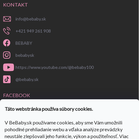
KONTAKT
info
@
bebaby.sk
+421 949 261 908
BEBABY
bebabysk
https://www.youtube.com/@bebaby100
@bebaby.sk
FACEBOOK
Táto webstránka používa súbory cookies.
V BeBaby.sk používame cookies, aby sme Vám umožnili
pohodlné prehliadanie webu a vďaka analýze prevádzky
neustále zlepšovali jeho funkcie, výkon a použiteľnosť. Viac