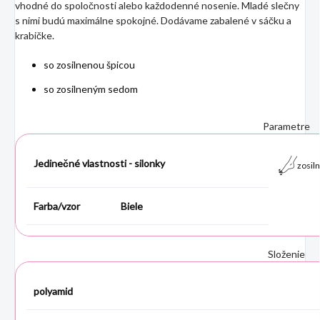
vhodné do spoločnosti alebo každodenné nosenie. Mladé slečny
s nimi budú maximálne spokojné. Dodávame zabalené v sáčku a
krabičke.
so zosilnenou špicou
so zosilneným sedom
Parametre
Jedinečné vlastnosti - silonky
zosiln
Farba/vzor Biele
Složenie
polyamid