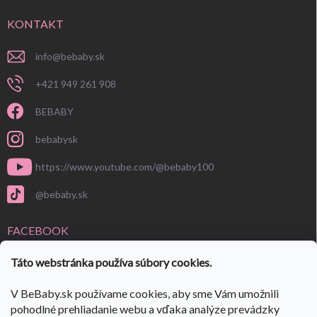
KONTAKT
info
@
bebaby.sk
+421 949 261 908
BEBABY
bebabysk
https://www.youtube.com/@bebaby100
@bebaby.sk
FACEBOOK
Táto webstránka používa súbory cookies.
V BeBaby.sk používame cookies, aby sme Vám umožnili
pohodlné prehliadanie webu a vďaka analýze prevádzky