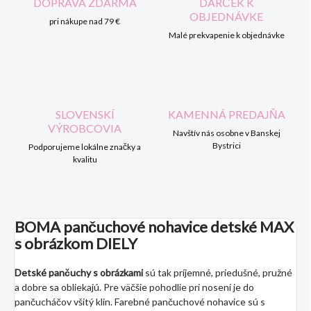
DOPRAVA ZDARMA
DARČEK K
OBJEDNÁVKE
pri nákupe nad 79 €
Malé prekvapenie k objednávke
SLOVENSKÍ
KAMENNÁ PREDAJŇA
VÝROBCOVIA
Navštív nás osobne v Banskej
Bystrici
Podporujeme lokálne značky a
kvalitu
BOMA pančuchové nohavice detské MAX
s obrázkom DIELY
Detské pančuchy s obrázkami
sú tak príjemné, priedušné, pružné
a dobre sa obliekajú. Pre väčšie pohodlie pri nosení je do
pančucháčov všitý klin. Farebné pančuchové nohavice sú s