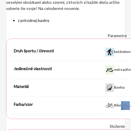
veselými obrázkami alebo vzormi, z ktorých si každé dieťa určite
vyberie tie svoje! Na celodenné nosenie.
z prírodnej bavlny
Parametre
Druh športu / činnosti
každodenn
Jedinečné vlastnosti
extra poho
Materiál
Bavlna
Farba/vzor
Bike
Složenie