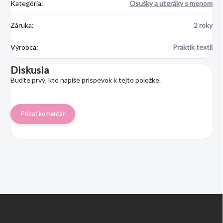
Kategória
:
Osušky a uteráky s menom
Záruka
:
2 roky
Výrobca
:
Praktik textil
Diskusia
Buďte prvý, kto napíše príspevok k tejto položke.
Pridať komentár
Z
á
p