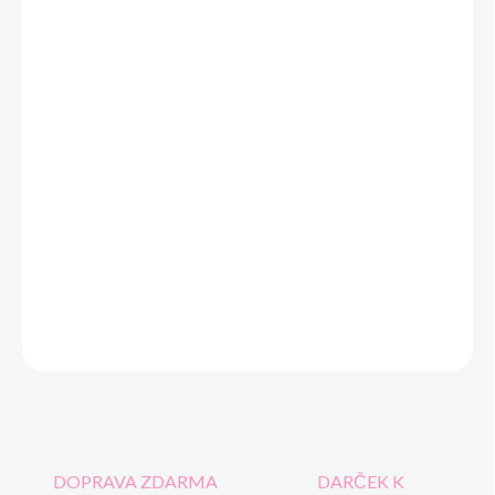
Detská osuška s vlastným menom.
Pri objednávke uveďte do
poznámky , farbu výšivky a meno dieťaťa.
Dodanie do7 dní.
Poteší aj ako darček.
Milý naši zakazníci, prosím Vás aby personaliozovaný tovar ste
uhrádzali prevodom na naš účeT.
OPÝTAŤ SA
STRÁŽIŤ
DOPRAVA ZDARMA
DARČEK K