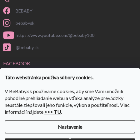
BEBABY
bebabysk
https://www.youtube.com/@bebaby100
@bebaby.sk
FACEBOOK
Táto webstránka používa súbory cookies.
V BeBaby.sk používame cookies, aby sme Vám umožnili
pohodlné prehliadanie webu a vďaka analýze prevádzky
neustále zlepšovali jeho funkcie, výkon a použiteľnosť. Viac
informácií nájdete
>>> TU
.
Nastavenie
Copyright 2026
BeBaby.sk
. Všetky práva vyhradené.
Upraviť nastavenie