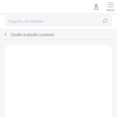
Prejsť
na
obsah
Hľadať
Osušky a uteráky s menom
Neohodnotené
Podrobnosti hodnotenia
ZNAČKA:
PRAKTIK TEXTIL