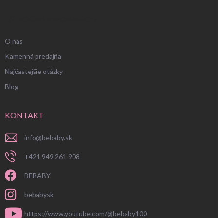
UŽITOČNÉ INFORMÁCIE
O nás
Kamenná predajňa
Najčastejšie otázky
Blog
KONTAKT
info
@
bebaby.sk
+421 949 261 908
BEBABY
bebabysk
https://www.youtube.com/@bebaby100