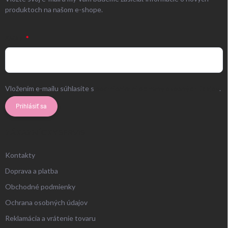
produktoch na našom e-shope.
EMAIL
Vložením e-mailu súhlasíte s
podmienkami ochrany osobných údajov
.
Prihlásiť sa
ZÁKAZNÍCKY SERVIS
Kontakty
Doprava a platba
Obchodné podmienky
Ochrana osobných údajov
Reklamácia a vrátenie tovaru