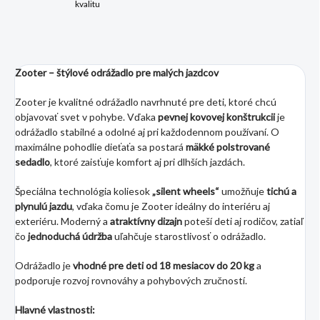
kvalitu
Zooter – štýlové odrážadlo pre malých jazdcov
Zooter je kvalitné odrážadlo navrhnuté pre deti, ktoré chcú
objavovať svet v pohybe. Vďaka
pevnej kovovej konštrukcii
je
odrážadlo stabilné a odolné aj pri každodennom používaní. O
maximálne pohodlie dieťaťa sa postará
mäkké polstrované
sedadlo
, ktoré zaisťuje komfort aj pri dlhších jazdách.
Špeciálna technológia koliesok
„silent wheels“
umožňuje
tichú a
plynulú jazdu
, vďaka čomu je Zooter ideálny do interiéru aj
exteriéru. Moderný a
atraktívny dizajn
poteší deti aj rodičov, zatiaľ
čo
jednoduchá údržba
uľahčuje starostlivosť o odrážadlo.
Odrážadlo je
vhodné pre deti od 18 mesiacov do 20 kg
a
podporuje rozvoj rovnováhy a pohybových zručností.
Hlavné vlastnosti: