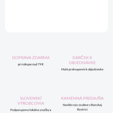
DORUČENIA
DETAILNÉ INFORMÁCIE
OPÝTAŤ SA
STRÁŽIŤ
DOPRAVA ZDARMA
DARČEK K
OBJEDNÁVKE
pri nákupe nad 79 €
Malé prekvapenie k objednávke
SLOVENSKÍ
KAMENNÁ PREDAJŇA
VÝROBCOVIA
Navštív nás osobne v Banskej
Bystrici
Podporujeme lokálne značky a