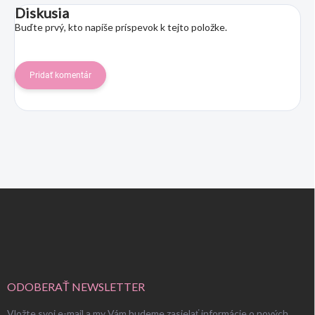
Diskusia
Buďte prvý, kto napíše príspevok k tejto položke.
Pridať komentár
Z
á
p
ä
t
i
e
ODOBERAŤ NEWSLETTER
Vložte svoj e-mail a my Vám budeme zasielať informácie o nových