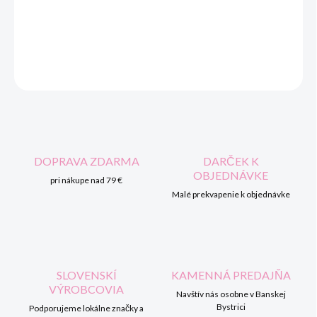
DORUČENIA
DETAILNÉ INFORMÁCIE
OPÝTAŤ SA
STRÁŽIŤ
DOPRAVA ZDARMA
DARČEK K
OBJEDNÁVKE
pri nákupe nad 79 €
Malé prekvapenie k objednávke
SLOVENSKÍ
KAMENNÁ PREDAJŇA
VÝROBCOVIA
Navštív nás osobne v Banskej
Bystrici
Podporujeme lokálne značky a