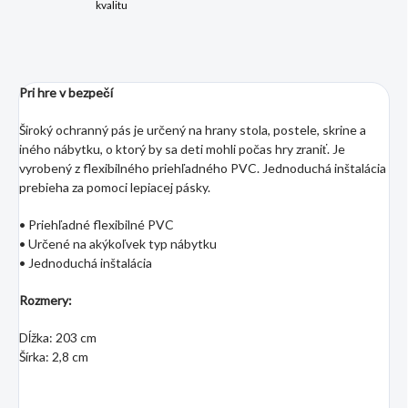
kvalitu
Pri hre v bezpečí
Široký ochranný pás je určený na hrany stola, postele, skrine a
iného nábytku, o ktorý by sa deti mohli počas hry zraniť. Je
vyrobený z flexibilného priehľadného PVC. Jednoduchá inštalácia
prebieha za pomoci lepiacej pásky.
• Priehľadné flexibilné PVC
• Určené na akýkoľvek typ nábytku
• Jednoduchá inštalácia
Rozmery:
Dĺžka: 203 cm
Šírka: 2,8 cm