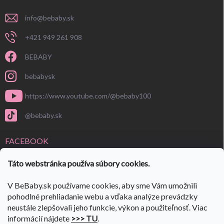
info
@
bebaby.sk
+421 949 261 908
BEBABY
bebabysk
https://www.youtube.com/@bebaby100
@bebaby.sk
FACEBOOK
Táto webstránka používa súbory cookies.
V BeBaby.sk používame cookies, aby sme Vám umožnili
pohodlné prehliadanie webu a vďaka analýze prevádzky
neustále zlepšovali jeho funkcie, výkon a použiteľnosť. Viac
informácií nájdete
>>> TU
.