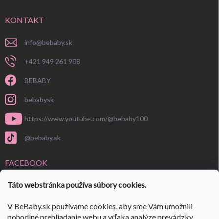
KONTAKT
info
@
bebaby.sk
+421 949 261 908
BEBABY
bebabysk
https://www.youtube.com/@bebaby100
@bebaby.sk
FACEBOOK
Táto webstránka používa súbory cookies.
V BeBaby.sk používame cookies, aby sme Vám umožnili
pohodlné prehliadanie webu a vďaka analýze prevádzky