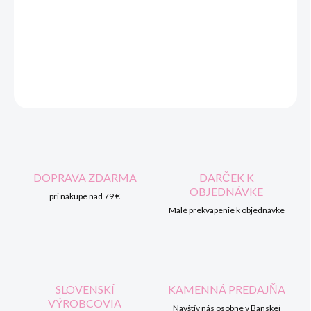
cena:
MOŽNOSTI
DORUČENIA
DETAILNÉ INFORMÁCIE
OPÝTAŤ SA
STRÁŽIŤ
DOPRAVA ZDARMA
DARČEK K
OBJEDNÁVKE
pri nákupe nad 79 €
Malé prekvapenie k objednávke
SLOVENSKÍ
KAMENNÁ PREDAJŇA
VÝROBCOVIA
Navštív nás osobne v Banskej