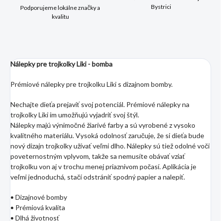
Bystrici
Podporujeme lokálne značky a
kvalitu
Nálepky pre trojkolky Liki - bomba
Prémiové nálepky pre trojkolku Liki s dizajnom bomby.
Nechajte dieťa prejaviť svoj potenciál. Prémiové nálepky na
trojkolky Liki im umožňujú vyjadriť svoj štýl.
Nálepky majú výnimočné žiarivé farby a sú vyrobené z vysoko
kvalitného materiálu. Vysoká odolnosť zaručuje, že si dieťa bude
nový dizajn trojkolky užívať veľmi dlho. Nálepky sú tiež odolné voči
poveternostným vplyvom, takže sa nemusíte obávať vziať
trojkolku von aj v trochu menej priaznivom počasí. Aplikácia je
veľmi jednoduchá, stačí odstrániť spodný papier a nalepiť.
• Dizajnové bomby
• Prémiová kvalita
• Dlhá životnosť