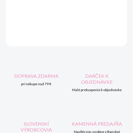
cena:
MOŽNOSTI
DORUČENIA
DETAILNÉ INFORMÁCIE
OPÝTAŤ SA
STRÁŽIŤ
DOPRAVA ZDARMA
DARČEK K
OBJEDNÁVKE
pri nákupe nad 79 €
Malé prekvapenie k objednávke
SLOVENSKÍ
KAMENNÁ PREDAJŇA
VÝROBCOVIA
Navštív nás osobne v Banskej