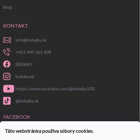
Blog
KONTAKT
info
@
bebaby.sk
+421 949 261 908
BEBABY
bebabysk
https://www.youtube.com/@bebaby100
@bebaby.sk
FACEBOOK
Táto webstránka používa súbory cookies.