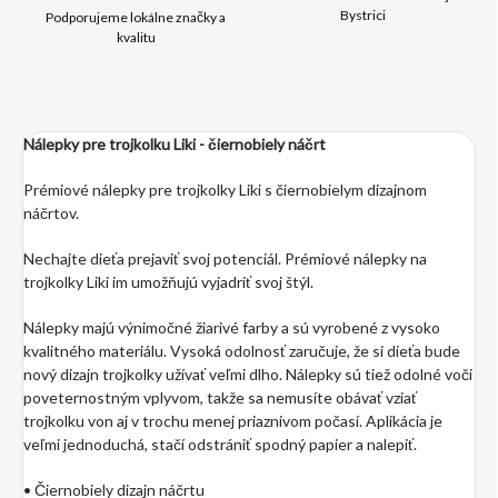
Bystrici
Podporujeme lokálne značky a
kvalitu
Nálepky pre trojkolku Liki - čiernobiely náčrt
Prémiové nálepky pre trojkolky Liki s čiernobielym dizajnom
náčrtov.
Nechajte dieťa prejaviť svoj potenciál. Prémiové nálepky na
trojkolky Liki im umožňujú vyjadriť svoj štýl.
Nálepky majú výnimočné žiarivé farby a sú vyrobené z vysoko
kvalitného materiálu. Vysoká odolnosť zaručuje, že si dieťa bude
nový dizajn trojkolky užívať veľmi dlho. Nálepky sú tiež odolné voči
poveternostným vplyvom, takže sa nemusíte obávať vziať
trojkolku von aj v trochu menej priaznivom počasí. Aplikácia je
veľmi jednoduchá, stačí odstrániť spodný papier a nalepiť.
• Čiernobiely dizajn náčrtu