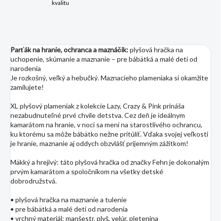
kvalitu
Parťák na hranie, ochranca a maznáčik:
plyšová hračka na
uchopenie, skúmanie a maznanie – pre bábätká a malé deti od
narodenia
Je rozkošný, veľký a hebučký. Maznacieho plameniaka si okamžite
zamilujete!
XL plyšový plameniak z kolekcie Lazy, Crazy & Pink prináša
nezabudnuteľné prvé chvíle detstva. Cez deň je ideálnym
kamarátom na hranie, v noci sa mení na starostlivého ochrancu,
ku ktorému sa môže bábätko nežne pritúliť. Vďaka svojej veľkosti
je hranie, maznanie aj oddych obzvlášť príjemným zážitkom!
Mäkký a hrejivý: táto plyšová hračka od značky Fehn je dokonalým
prvým kamarátom a spoločníkom na všetky detské
dobrodružstvá.
• plyšová hračka na maznanie a tulenie
• pre bábätká a malé deti od narodenia
• vrchný materiál: manšestr, plyš, velúr, pletenina