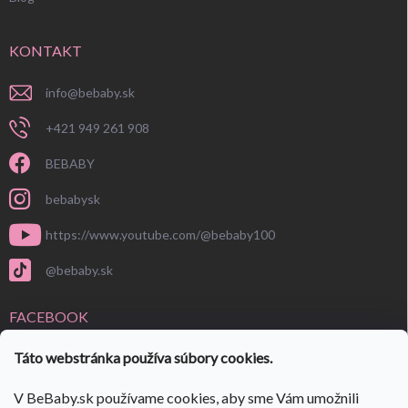
KONTAKT
info
@
bebaby.sk
+421 949 261 908
BEBABY
bebabysk
https://www.youtube.com/@bebaby100
@bebaby.sk
FACEBOOK
Táto webstránka používa súbory cookies.
V BeBaby.sk používame cookies, aby sme Vám umožnili