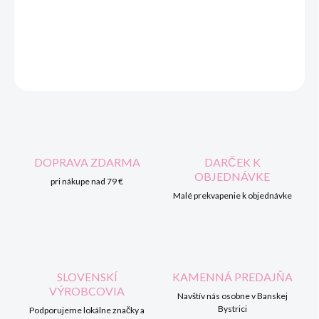
DORUČENIA
DETAILNÉ INFORMÁCIE
OPÝTAŤ SA
STRÁŽIŤ
DOPRAVA ZDARMA
DARČEK K
OBJEDNÁVKE
pri nákupe nad 79 €
Malé prekvapenie k objednávke
SLOVENSKÍ
KAMENNÁ PREDAJŇA
VÝROBCOVIA
Navštív nás osobne v Banskej
Bystrici
Podporujeme lokálne značky a