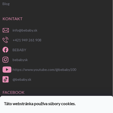
Blog
KONTAKT
info
@
bebaby.sk
+421 949 261 908
BEBABY
bebabysk
https://www.youtube.com/@bebaby100
@bebaby.sk
FACEBOOK
Táto webstránka používa súbory cookies.