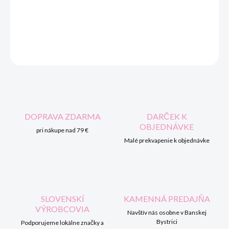
DORUČENIA
DETAILNÉ INFORMÁCIE
OPÝTAŤ SA
STRÁŽIŤ
DOPRAVA ZDARMA
DARČEK K
OBJEDNÁVKE
pri nákupe nad 79 €
Malé prekvapenie k objednávke
SLOVENSKÍ
KAMENNÁ PREDAJŇA
VÝROBCOVIA
Navštív nás osobne v Banskej
Bystrici
Podporujeme lokálne značky a