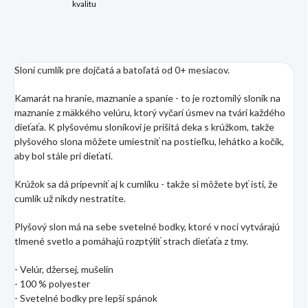
kvalitu
Sloní cumlík pre dojčatá a batoľatá od 0+ mesiacov.
Kamarát na hranie, maznanie a spanie - to je roztomilý sloník na
maznanie z mäkkého velúru, ktorý vyčarí úsmev na tvári každého
dieťaťa. K plyšovému sloníkovi je prišitá deka s krúžkom, takže
plyšového slona môžete umiestniť na postieľku, lehátko a kočík,
aby bol stále pri dieťati.
Krúžok sa dá pripevniť aj k cumlíku - takže si môžete byť istí, že
cumlík už nikdy nestratíte.
Plyšový slon má na sebe svetelné bodky, ktoré v noci vytvárajú
tlmené svetlo a pomáhajú rozptýliť strach dieťaťa z tmy.
- Velúr, džersej, mušelín
- 100 % polyester
- Svetelné bodky pre lepší spánok