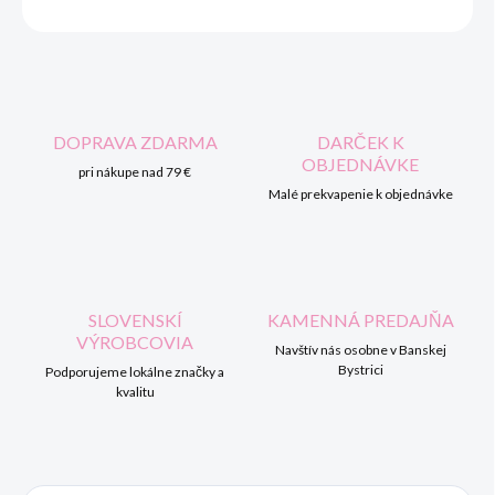
OPÝTAŤ SA
STRÁŽIŤ
DOPRAVA ZDARMA
DARČEK K
OBJEDNÁVKE
pri nákupe nad 79 €
Malé prekvapenie k objednávke
SLOVENSKÍ
KAMENNÁ PREDAJŇA
VÝROBCOVIA
Navštív nás osobne v Banskej
Bystrici
Podporujeme lokálne značky a
kvalitu