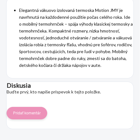
Elegantná vákuovo izolovaná termoska Motion JMY je
navrhnutá na každodenné použitie počas celého roka. Ide
o mobilný termohrnček – spája výhody klasickej termosky a
termohrnčeka. Kompaktné rozmery, nízka hmotnosť,
vodotesnosť, jednoduché otváranie / zatváranie a vákuová
izolácia robia z termosky fľašu, vhodnú pre šoférov, rodičov,
športovcov, cestujúcich, teda pre ľudí v pohybe. Mobilný
termohrnček dobre padne do ruky, zmestí sa do batoha,
detského kočiara či držiaka nápojov v aute.
Diskusia
Buďte prvý, kto napíše príspevok k tejto položke.
Pridať komentár