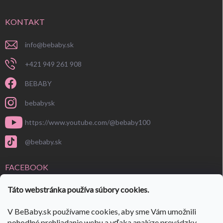
KONTAKT
info
@
bebaby.sk
+421 949 261 908
BEBABY
bebabysk
https://www.youtube.com/@bebaby100
@bebaby.sk
FACEBOOK
Táto webstránka používa súbory cookies.
V BeBaby.sk používame cookies, aby sme Vám umožnili
pohodlné prehliadanie webu a vďaka analýze prevádzky