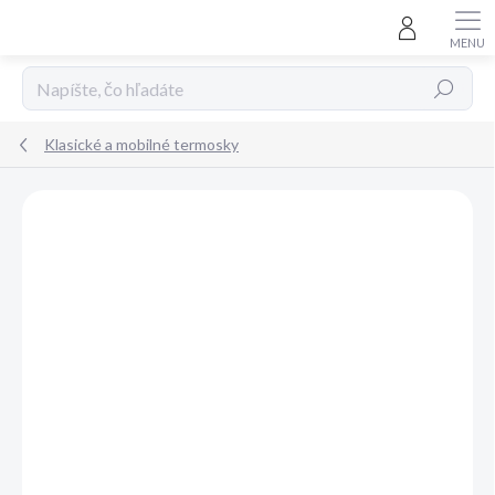
Prejsť
na
obsah
Hľadať
Klasické a mobilné termosky
Neohodnotené
Podrobnosti hodnotenia