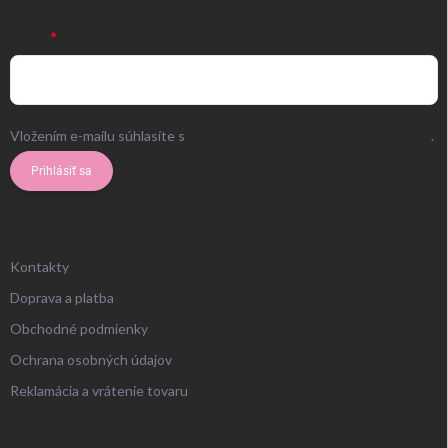
EMAIL
Vložením e-mailu súhlasíte s
podmienkami ochrany osobných údajov
.
Prihlásiť sa
ZÁKAZNÍCKY SERVIS
Kontakty
Doprava a platba
Obchodné podmienky
Ochrana osobných údajov
Reklamácia a vrátenie tovaru