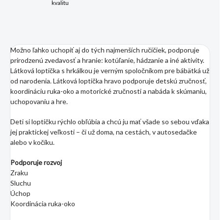
kvalitu
Možno ľahko uchopiť aj do tých najmenších ručičiek, podporuje
prirodzenú zvedavosť a hranie: kotúľanie, hádzanie a iné aktivity.
Látková loptička s hrkálkou je verným spoločníkom pre bábätká už
od narodenia. Látková loptička hravo podporuje detskú zručnosť,
koordináciu ruka-oko a motorické zručnosti a nabáda k skúmaniu,
uchopovaniu a hre.
Deti si loptičku rýchlo obľúbia a chcú ju mať všade so sebou vďaka
jej praktickej veľkosti – či už doma, na cestách, v autosedačke
alebo v kočíku.
Podporuje rozvoj
Zraku
Sluchu
Úchop
Koordinácia ruka-oko