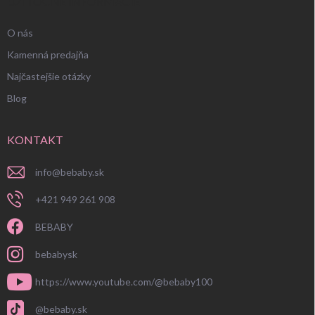
UŽITOČNÉ INFORMÁCIE
O nás
Kamenná predajňa
Najčastejšie otázky
Blog
KONTAKT
info
@
bebaby.sk
+421 949 261 908
BEBABY
bebabysk
https://www.youtube.com/@bebaby100
@bebaby.sk