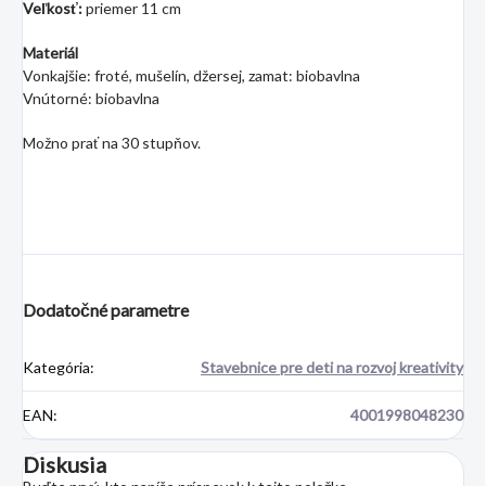
Veľkosť:
priemer 11 cm
Materiál
Vonkajšie: froté, mušelín, džersej, zamat: biobavlna
Vnútorné: biobavlna
Možno prať na 30 stupňov.
Dodatočné parametre
Kategória
:
Stavebnice pre deti na rozvoj kreativity
EAN
:
4001998048230
Diskusia