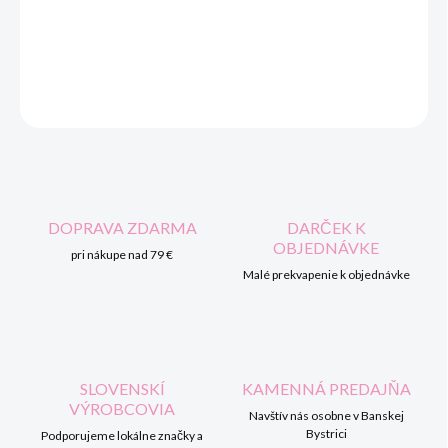
DORUČENIA
DETAILNÉ INFORMÁCIE
OPÝTAŤ SA
STRÁŽIŤ
DOPRAVA ZDARMA
DARČEK K
OBJEDNÁVKE
pri nákupe nad 79 €
Malé prekvapenie k objednávke
SLOVENSKÍ
KAMENNÁ PREDAJŇA
VÝROBCOVIA
Navštív nás osobne v Banskej
Bystrici
Podporujeme lokálne značky a