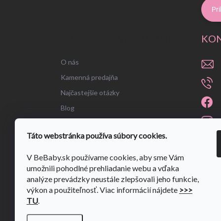
Pri
UŽITOČNÉ INFORMÁCIE
KO
O nás
Kamenná predajňa
Najčastejšie otázky
Blog
Táto webstránka používa súbory cookies.
V BeBaby.sk používame cookies, aby sme Vám
umožnili pohodlné prehliadanie webu a vďaka
analýze prevádzky neustále zlepšovali jeho funkcie,
výkon a použiteľnosť. Viac informácií nájdete
>>>
TU
.