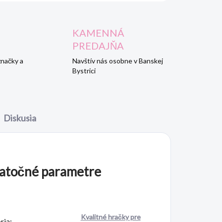
KAMENNÁ
PREDAJŇA
značky a
Navštív nás osobne v Banskej
Bystrici
Diskusia
atočné parametre
Kvalitné hračky pre
ria
: