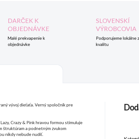
DARČEK K
SLOVENSKÍ
OBJEDNÁVKE
VÝROBCOVIA
Malé prekvapenie k
Podporujeme lokálne 
objednávke
kvalitu
raný vývoj dieťaťa. Verný spoločník pre
Dod
e Lazy, Crazy & Pink hravou formou stimuluje
vým štruktúram a podnetným zvukom
ou nikdy nebude nudiť.
Kategó