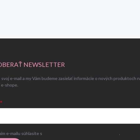
BERAŤ NEWSLETTER
 svoj e-mail a my Vám budeme zasielať informácie o nových produktoch n
 e-shope.
ím e-mailu súhlasíte s
podmienkami ochrany osobných údajov
.