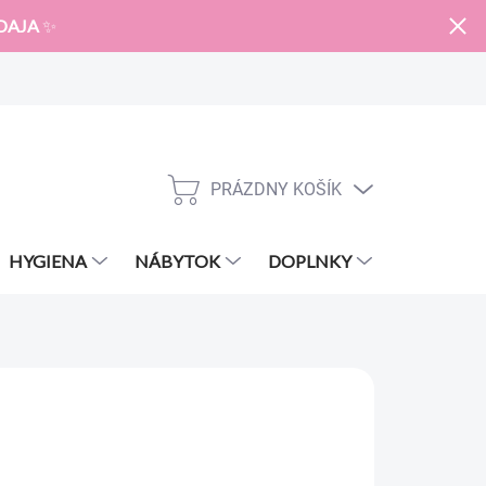
DAJA
✨
PRÁZDNY KOŠÍK
NÁKUPNÝ
KOŠÍK
HYGIENA
NÁBYTOK
DOPLNKY
ZNAČKY