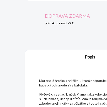
DOPRAVA ZDARMA
pri nákupe nad 79 €
Popis
Motorická hračka s hrkálkou, ktorá podporuje 
bábätká od narodenia a batoľatá.
Plyšový chrastiaci krúžok Plameniak z kolekci
sluch, hmat aj úchop dieťaťa. Vďaka zaujíma
zabudovanej hrkálky sa bábätko s touto hračk