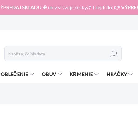
ÝPREDAJ SKLADU 🎉
ulov si svoje kúsky🎉 Prejdi do:
👉 VÝPRE
Hľadať
OBLEČENIE
OBUV
KŔMENIE
HRAČKY
otenia
ZNAČKA:
BABY FEHN
10,90 €