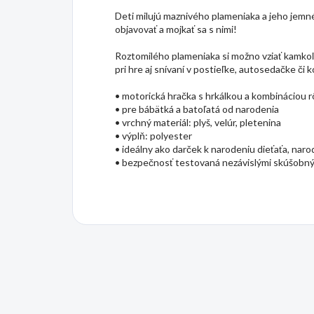
Deti milujú maznivého plameniaka a jeho jemné
objavovať a mojkať sa s nimi!
Roztomilého plameniaka si možno vziať kamkoľ
pri hre aj snívaní v postieľke, autosedačke či k
• motorická hračka s hrkálkou a kombináciou 
• pre bábätká a batoľatá od narodenia
• vrchný materiál: plyš, velúr, pletenina
• výplň: polyester
• ideálny ako darček k narodeniu dieťaťa, nar
• bezpečnosť testovaná nezávislými skúšobný