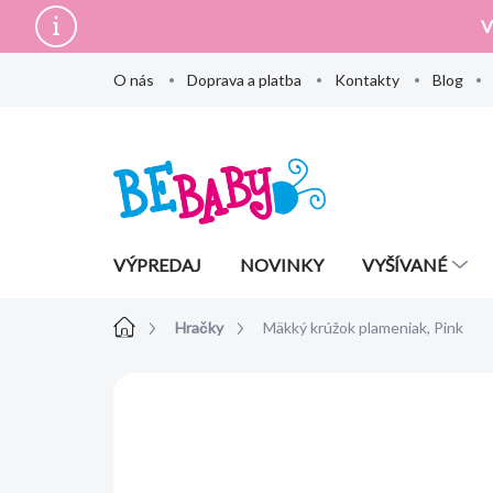
Prejsť
V
na
obsah
O nás
Doprava a platba
Kontakty
Blog
VÝPREDAJ
NOVINKY
VYŠÍVANÉ
Domov
Hračky
Mäkký krúžok plameniak, Pink
Neohodnotené
Podrobnosti hodn