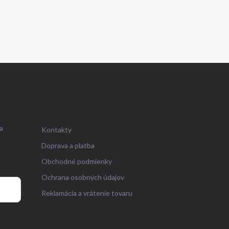
ZÁKAZNÍCKY SERVIS
a
Kontakty
Doprava a platba
Obchodné podmienky
Ochrana osobných údajov
Reklamácia a vrátenie tovaru