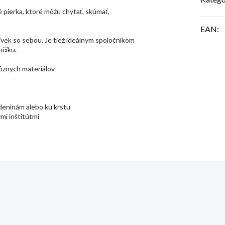
 pierka, ktoré môžu chytať, skúmať,
EAN
:
vek so sebou. Je tiež ideálnym spoločníkom
očíku.
rôznych materiálov
odeninám alebo ku krstu
mi inštitútmi