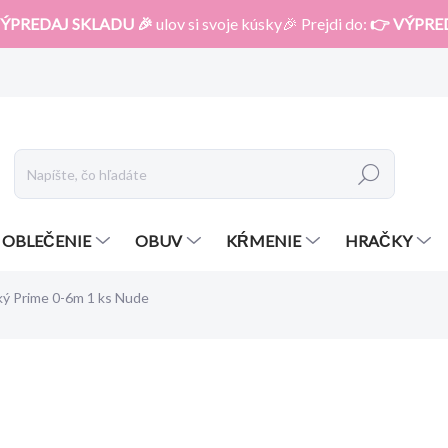
ÝPREDAJ SKLADU 🎉
ulov si svoje kúsky🎉 Prejdi do:
👉 VÝPRE
Hľadať
OBLEČENIE
OBUV
KŔMENIE
HRAČKY
ký Prime 0-6m 1 ks Nude
otenia
ZNAČKA:
CANPOL
6,90 €