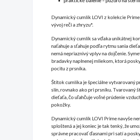
praktické balenie – púzdro na steril
Dynamický cumlík LOVI z kolekcie Prime j
vývoj reči a zhryzu*.
Dynamický cumlík sa vďaka unikátnej konš
naťahuje a sťahuje podľa rytmu sania dieťa
nemá nepriaznivý vplyv na dojčenie. Syme
bradavky naplnenej mliekom, ktorá posk
pocitu z prsníka.
Štítok cumlíka je špeciálne vytvarovaný p
slín, rovnako ako pri prsníku. Tvarovaný 
dieťaťa, čo uľahčuje voľné prúdenie vzduc
pokožky. ​
Dynamický cumlík LOVI Prime navyše nenar
sploštená a jej koniec je tak tenký, že umo
správne pracovať ďasnami pri satí a posky