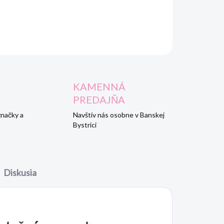
OPÝTAŤ SA
STRÁŽIŤ
KAMENNÁ
PREDAJŇA
značky a
Navštív nás osobne v Banskej
Bystrici
Diskusia