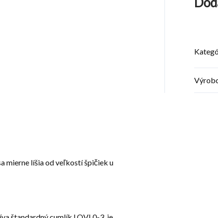
Dod
Kategó
Výrob
 mierne líšia od veľkostí špičiek u
íva štandardný cumlík LOVI 0-3, je