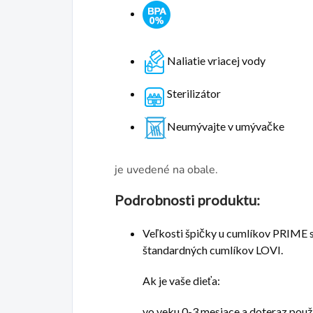
Naliatie vriacej vody
Sterilizátor
Neumývajte v umývačke
je uvedené na obale.
Podrobnosti produktu:
Veľkosti špičky u cumlíkov PRIME sa
štandardných cumlíkov LOVI.
Ak je vaše dieťa:
vo veku 0-3 mesiace a doteraz použ