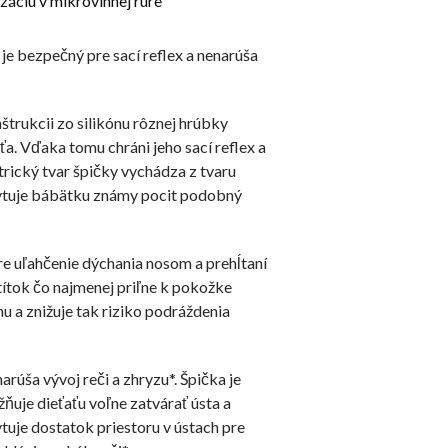
izáciu v mikrovlnnej rúre
e bezpečný pre sací reflex a nenarúša
trukcii zo silikónu rôznej hrúbky
ťa. Vďaka tomu chráni jeho sací reflex a
trický tvar špičky vychádza z tvaru
ytuje bábätku známy pocit podobný
re uľahčenie dýchania nosom a prehĺtaní
štítok čo najmenej priľne k pokožke
hu a znižuje tak riziko podráždenia
úša vývoj reči a zhryzu*. Špička je
žňuje dieťaťu voľne zatvárať ústa a
tuje dostatok priestoru v ústach pre