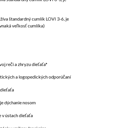
žíva štandardný cumlík LOVI 3-6, je
vnaká veľkosť cumlíka)
voj reči a zhryzu dieťaťa*
tických a logopedických odporúčaní
 dieťaťa
uje dýchanie nosom
 v ústach dieťaťa