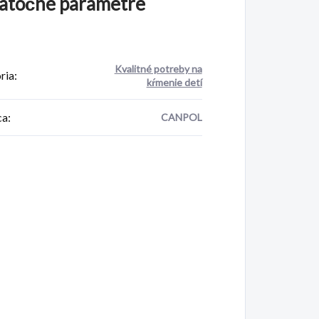
atočné parametre
Kvalitné potreby na
ria
:
kŕmenie detí
ca
:
CANPOL