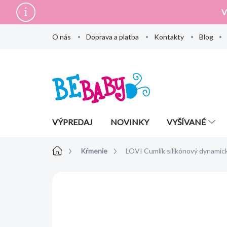
Prejsť
V
na
obsah
O nás
Doprava a platba
Kontakty
Blog
VÝPREDAJ
NOVINKY
VYŠÍVANÉ
Domov
Kŕmenie
LOVI Cumlík silikónový dynamic
Neohodnotené
Podrobnosti hodn