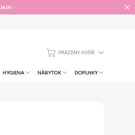
DAJA
✨
PRÁZDNY KOŠÍK
NÁKUPNÝ
KOŠÍK
HYGIENA
NÁBYTOK
DOPLNKY
ZNAČKY