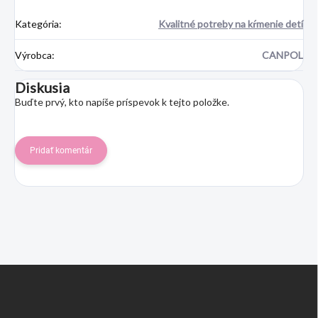
Kategória
:
Kvalitné potreby na kŕmenie detí
Výrobca
:
CANPOL
Diskusia
Buďte prvý, kto napíše príspevok k tejto položke.
Pridať komentár
Z
á
p