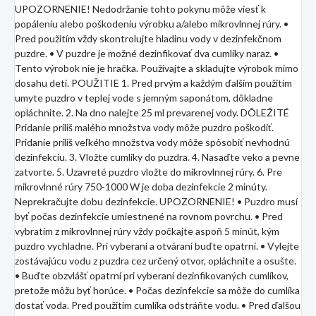
UPOZORNENIE! Nedodržanie tohto pokynu môže viesť k
popáleniu alebo poškodeniu výrobku a/alebo mikrovlnnej rúry. •
Pred použitím vždy skontrolujte hladinu vody v dezinfekčnom
puzdre. • V puzdre je možné dezinfikovať dva cumlíky naraz. •
Tento výrobok nie je hračka. Používajte a skladujte výrobok mimo
dosahu detí. POUŽITIE 1. Pred prvým a každým ďalším použitím
umyte puzdro v teplej vode s jemným saponátom, dôkladne
opláchnite. 2. Na dno nalejte 25 ml prevarenej vody. DÔLEŽITÉ
Pridanie príliš malého množstva vody môže puzdro poškodiť.
Pridanie príliš veľkého množstva vody môže spôsobiť nevhodnú
dezinfekciu. 3. Vložte cumlíky do puzdra. 4. Nasaďte veko a pevne
zatvorte. 5. Uzavreté puzdro vložte do mikrovlnnej rúry. 6. Pre
mikrovlnné rúry 750-1000 W je doba dezinfekcie 2 minúty.
Neprekračujte dobu dezinfekcie. UPOZORNENIE! • Puzdro musí
byť počas dezinfekcie umiestnené na rovnom povrchu. • Pred
vybratím z mikrovlnnej rúry vždy počkajte aspoň 5 minút, kým
puzdro vychladne. Pri vyberaní a otváraní buďte opatrní. • Vylejte
zostávajúcu vodu z puzdra cez určený otvor, opláchnite a osušte.
• Buďte obzvlášť opatrní pri vyberaní dezinfikovaných cumlíkov,
pretože môžu byť horúce. • Počas dezinfekcie sa môže do cumlíka
dostať voda. Pred použitím cumlíka odstráňte vodu. • Pred ďalšou