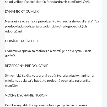
sa od veľkostí sacích častí u štandardných cumlíkov LOVI.
DYNAMICKÝ CUMLÍK
Nenarúša sací reflex a prirodzený vývoj reči a zhryzu dieťaťa* *za
predpokladu dodržania ortodontických a logopedických
odporúčaní
CHRÁNI SACÍ REFLEX
Dynamická špička sa rozťahuje a zmršťuje podľa rytmu satia
dieťaťa.
BEZPEČENÝ PRE DOJČENIE
Symetrická špička vytvorená podľa tvaru bradavky naplnenej
mliekom, poskytuje bábätku podobný pocit ako na prsníku
mamičky.
VOĽNÉ DÝCHANIE NOSOM
Profilovaný štítok s výrezom uľahčuje dýchanie nosom a