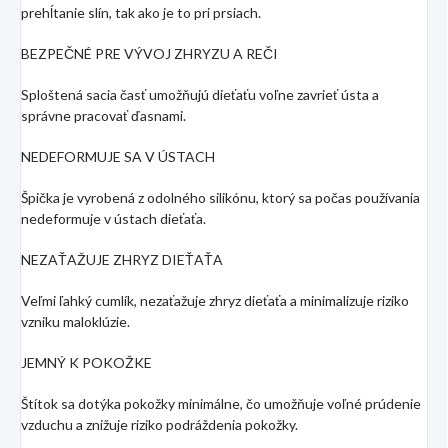
prehĺtanie slín, tak ako je to pri prsiach.
BEZPEČNÉ PRE VÝVOJ ZHRYZU A REČI
Sploštená sacia časť umožňujú dieťaťu voľne zavrieť ústa a
správne pracovať ďasnami.
NEDEFORMUJE SA V ÚSTACH
Špička je vyrobená z odolného silikónu, ktorý sa počas používania
nedeformuje v ústach dieťaťa.
NEZAŤAŽUJE ZHRYZ DIEŤAŤA
Veľmi ľahký cumlík, nezaťažuje zhryz dieťaťa a minimalizuje riziko
vzniku maloklúzie.
JEMNÝ K POKOŽKE
Štítok sa dotýka pokožky minimálne, čo umožňuje voľné prúdenie
vzduchu a znižuje riziko podráždenia pokožky.