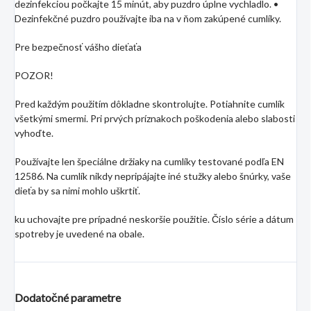
dezinfekciou počkajte 15 minút, aby puzdro úplne vychladlo. •
Dezinfekčné puzdro používajte iba na v ňom zakúpené cumlíky.
Pre bezpečnosť vášho dieťaťa
POZOR!
Pred každým použitím dôkladne skontrolujte. Potiahnite cumlík
všetkými smermi. Pri prvých príznakoch poškodenia alebo slabosti
vyhoďte.
Používajte len špeciálne držiaky na cumlíky testované podľa EN
12586. Na cumlík nikdy nepripájajte iné stužky alebo šnúrky, vaše
dieťa by sa nimi mohlo uškrtiť.
ku uchovajte pre prípadné neskoršie použitie. Číslo série a dátum
spotreby je uvedené na obale.
Dodatočné parametre