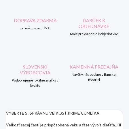
DOPRAVA ZDARMA
DARČEK K
OBJEDNÁVKE
pri nákupe nad 79 €
Malé prekvapenie k objednávke
SLOVENSKÍ
KAMENNÁ PREDAJŇA
VÝROBCOVIA
Navštív nás osobne v Banskej
Bystrici
Podporujeme lokálne značky a
kvalitu
VYBERTE SI SPRÁVNU VEľKOSŤ PRIME CUMLÍKA
Veľkosť sacej časti je prispôsobená veku a fáze vývoja dieťaťa, líši