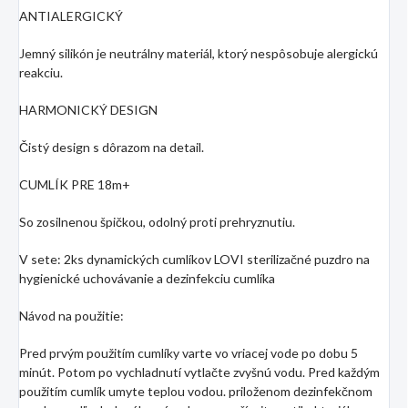
ANTIALERGICKÝ
Jemný silikón je neutrálny materiál, ktorý nespôsobuje alergickú
reakciu.
HARMONICKÝ DESIGN
Čistý design s dôrazom na detail.
CUMLÍK PRE 18m+
So zosilnenou špičkou, odolný proti prehryznutiu.
V sete: 2ks dynamických cumlíkov LOVI sterilizačné puzdro na
hygienické uchovávanie a dezinfekciu cumlíka
Návod na použitie:
Pred prvým použitím cumlíky varte vo vriacej vode po dobu 5
minút. Potom po vychladnutí vytlačte zvyšnú vodu. Pred každým
použitím cumlík umyte teplou vodou. priloženom dezinfekčnom