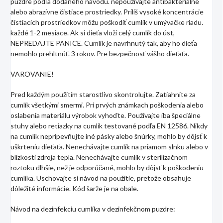
puzdre podľa dodaného návodu. nepoužívajte antibakteriálne
alebo abrazívne čistiace prostriedky. Príliš vysoké koncentrácie
čistiacich prostriedkov môžu poškodiť cumlík v umývačke riadu.
každé 1-2 mesiace. Ak si dieťa vloží celý cumlík do úst,
NEPREDAJTE PANICE. Cumlík je navrhnutý tak, aby ho dieťa
nemohlo prehltnúť. 3 rokov. Pre bezpečnosť vášho dieťaťa.
VAROVANIE!
Pred každým použitím starostlivo skontrolujte. Zatiahnite za
cumlík všetkými smermi. Pri prvých známkach poškodenia alebo
oslabenia materiálu výrobok vyhoďte. Používajte iba špeciálne
stuhy alebo retiazky na cumlík testované podľa EN 12586. Nikdy
na cumlík nepripevňujte iné pásky alebo šnúrky, mohlo by dôjsť k
uškrteniu dieťaťa. Nenechávajte cumlík na priamom slnku alebo v
blízkosti zdroja tepla. Nenechávajte cumlík v sterilizačnom
roztoku dlhšie, než je odporúčané, mohlo by dôjsť k poškodeniu
cumlíka. Uschovajte si návod na použitie, pretože obsahuje
dôležité informácie. Kód šarže je na obale.
Návod na dezinfekciu cumlíka v dezinfekčnom puzdre: