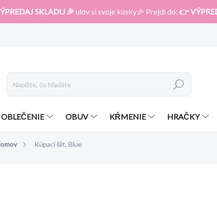
ÝPREDAJ SKLADU 🎉
ulov si svoje kúsky🎉 Prejdi do:
👉 VÝPRE
Hľadať
OBLEČENIE
OBUV
KŔMENIE
HRAČKY
domov
Kúpaci šilt, Blue
otenia
ZNAČKA:
CLIPPASAFE
5,80 €