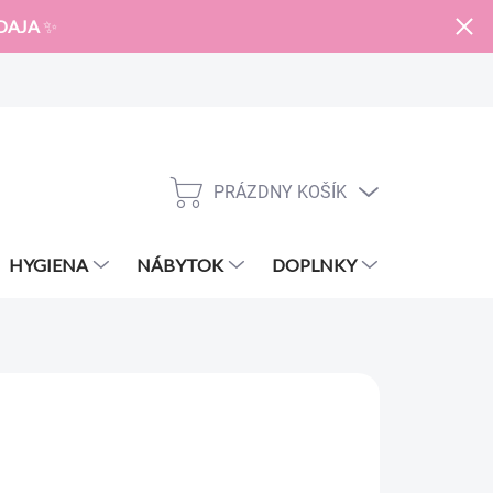
DAJA
✨
PRÁZDNY KOŠÍK
NÁKUPNÝ
KOŠÍK
HYGIENA
NÁBYTOK
DOPLNKY
ZNAČKY