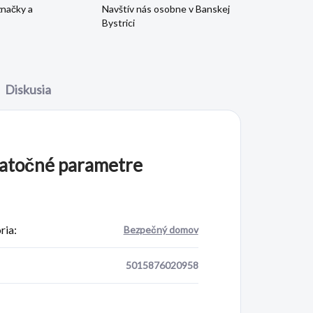
značky a
Navštív nás osobne v Banskej
Bystrici
Diskusia
atočné parametre
ria
:
Bezpečný domov
5015876020958