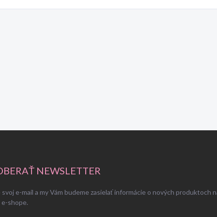
BERAŤ NEWSLETTER
 svoj e-mail a my Vám budeme zasielať informácie o nových produktoch n
 e-shope.