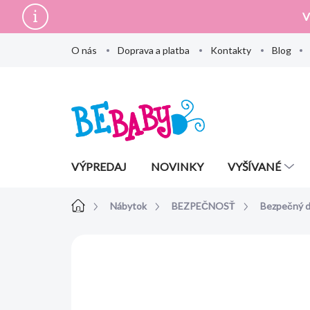
Prejsť
V
na
obsah
O nás
Doprava a platba
Kontakty
Blog
VÝPREDAJ
NOVINKY
VYŠÍVANÉ
Domov
Nábytok
BEZPEČNOSŤ
Bezpečný 
Neohodnotené
Podrobnosti hodn