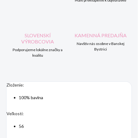
Malé prekvapenie k objednávke
SLOVENSKÍ
KAMENNÁ PREDAJŇA
VÝROBCOVIA
Navštív nás osobne v Banskej
Bystrici
Podporujeme lokálne značky a
kvalitu
Zloženie:
100% bavlna
Veľkosti:
56