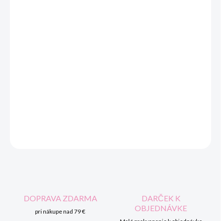
MOŽNOSTI DORUČENIA
−
+
Pridať do košíka
Možnosť vyšitia mena a dátumu krstu cena +6,00€ / dodanie na
výšivku 7dní /.
DETAILNÉ INFORMÁCIE
OPÝTAŤ SA
STRÁŽIŤ
DOPRAVA ZDARMA
DARČEK K
OBJEDNÁVKE
pri nákupe nad 79 €