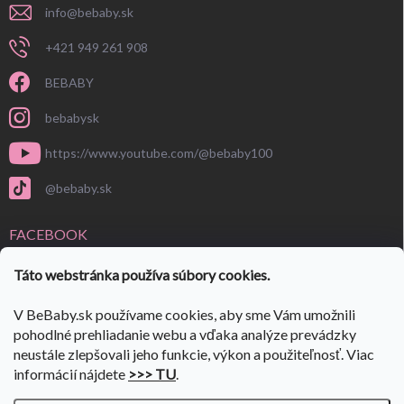
info
@
bebaby.sk
+421 949 261 908
BEBABY
bebabysk
https://www.youtube.com/@bebaby100
@bebaby.sk
FACEBOOK
Táto webstránka používa súbory cookies.
V BeBaby.sk používame cookies, aby sme Vám umožnili
pohodlné prehliadanie webu a vďaka analýze prevádzky
neustále zlepšovali jeho funkcie, výkon a použiteľnosť. Viac
informácií nájdete
>>> TU
.