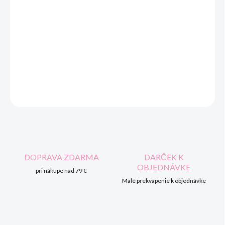
−
+
Pridať do košíka
Možnosť vyšitia mena a dátumu krstu cena +6,00€
DETAILNÉ INFORMÁCIE
OPÝTAŤ SA
STRÁŽIŤ
DOPRAVA ZDARMA
DARČEK K
OBJEDNÁVKE
pri nákupe nad 79 €
Malé prekvapenie k objednávke