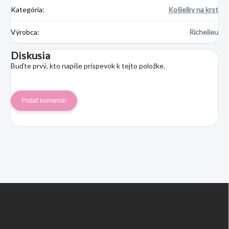
Kategória
:
Košielky na krst
Výrobca
:
Richelieu
Diskusia
Buďte prvý, kto napíše príspevok k tejto položke.
Pridať komentár
Z
á
p
ä