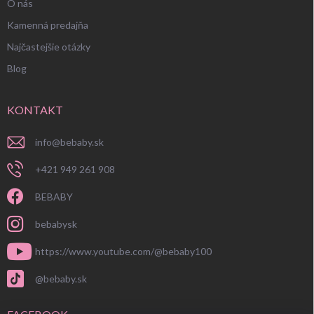
O nás
Kamenná predajňa
Najčastejšie otázky
Blog
KONTAKT
info
@
bebaby.sk
+421 949 261 908
BEBABY
bebabysk
https://www.youtube.com/@bebaby100
@bebaby.sk