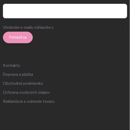
Vložením e-mailu súhlasíte s
podmienkami ochrany osobných údajov
.
Prihlásiť sa
ZÁKAZNÍCKY SERVIS
Kontakty
Doprava a platba
Obchodné podmienky
Ochrana osobných údajov
Reklamácia a vrátenie tovaru
UŽITOČNÉ INFORMÁCIE