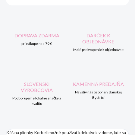
DOPRAVA ZDARMA
DARČEK K
OBJEDNÁVKE
pri nákupe nad 79 €
Malé prekvapenie k objednávke
SLOVENSKÍ
KAMENNÁ PREDAJŇA
VÝROBCOVIA
Navštív nás osobne v Banskej
Bystrici
Podporujeme lokálne značky a
kvalitu
Kôš na plienky Korbell možné používať kdekoľvek v dome, kde sa