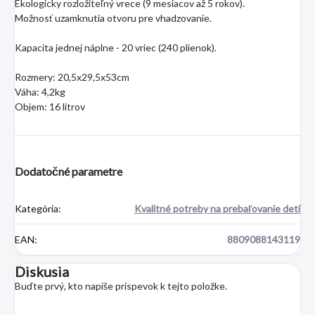
Ekologicky rozložiteľný vrece (9 mesiacov až 5 rokov).
Možnosť uzamknutia otvoru pre vhadzovanie.
Kapacita jednej náplne - 20 vriec (240 plienok).
Rozmery: 20,5x29,5x53cm
Váha: 4,2kg
Objem: 16 litrov
Dodatočné parametre
Kategória
:
Kvalitné potreby na prebaľovanie detí
EAN
:
8809088143119
Diskusia
Buďte prvý, kto napíše príspevok k tejto položke.