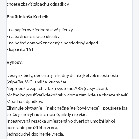
chcete zbaviť zápachu odpadkov.
Použitie koša Korbell:
- na papierové jednorazové plienky
- na bavlnené pracie plienky
- na bežný domový triedený a netriedený odpad
- kapacita 16 l
Výhody:
Design - biely, decentný, vhodný do akejkoľvek miestnosti
(kúpeľňa, WC, spálňa, kuchyňa).
Neprepúšťa zápach vďaka systému ABS (easy-clean).
Možno ho používať kdekoľvek v dome tam, kde sa chcete zbaviť
zápachu odpadkov.
Eliminuje plytvanie - "nekonečné igelitové vrece" - použijete iba
to, čo je nevyhnutne nutné, nikdy nie viac.
Integrovaná rezačka umiestená vo dverách umožní ľahké
odrezanie použitého vreca.
Jednoduché doplnenie vrecia.