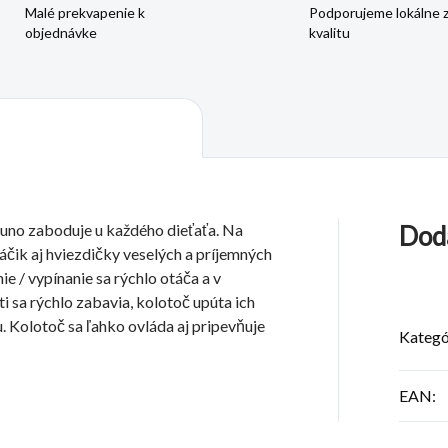
Malé prekvapenie k
Podporujeme lokálne 
objednávke
kvalitu
uno zaboduje u každého dieťaťa. Na
Dod
áčik aj hviezdičky veselých a príjemných
 / vypínanie sa rýchlo otáča a v
ti sa rýchlo zabavia, kolotoč upúta ich
. Kolotoč sa ľahko ovláda aj pripevňuje
Kategó
EAN
: