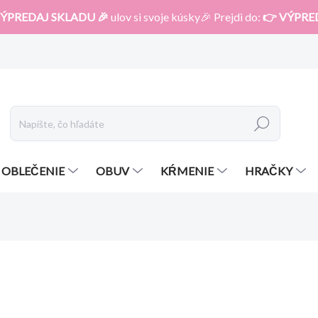
ÝPREDAJ SKLADU 🎉
ulov si svoje kúsky🎉 Prejdi do:
👉 VÝPRE
Hľadať
OBLEČENIE
OBUV
KŔMENIE
HRAČKY
otenia
ZNAČKA:
BABY FEHN
47,20 €