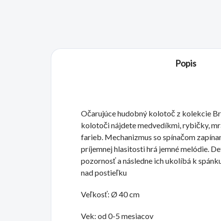
Popis
Očarujúce hudobný kolotoč z kolekcie Br
kolotoči nájdete medvedíkmi, rybičky, mr
farieb. Mechanizmus so spínačom zapínanie
príjemnej hlasitosti hrá jemné melódie. De
pozornosť a následne ich ukolíbá k spánku
nad postieľku
Veľkosť: Ø 40 cm
Vek: od 0-5 mesiacov