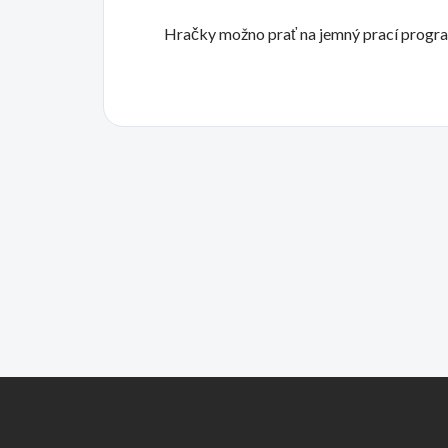
Hračky možno prať na jemný prací progra
Z
á
p