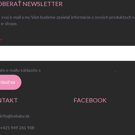
BERAŤ NEWSLETTER
 svoj e-mail a my Vám budeme zasielať informácie o nových produktoch n
 e-shope.
ím e-mailu súhlasíte s
podmienkami ochrany osobných údajov
.
hlásiť sa
NTAKT
FACEBOOK
info
@
bebaby.sk
+421 949 261 908