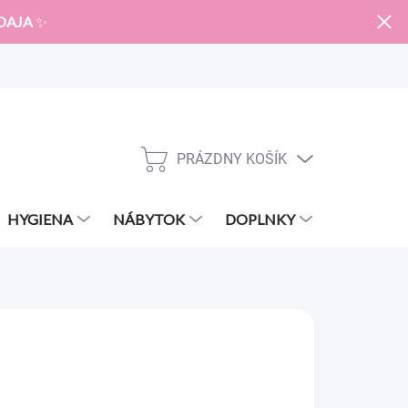
DAJA
✨
PRÁZDNY KOŠÍK
NÁKUPNÝ
KOŠÍK
HYGIENA
NÁBYTOK
DOPLNKY
ZNAČKY