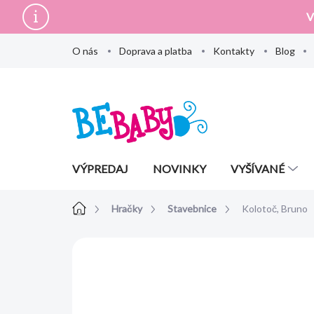
Prejsť
V
na
obsah
O nás
Doprava a platba
Kontakty
Blog
VÝPREDAJ
NOVINKY
VYŠÍVANÉ
Domov
Hračky
Stavebnice
Kolotoč, Bruno
Neohodnotené
Podrobnosti hodn