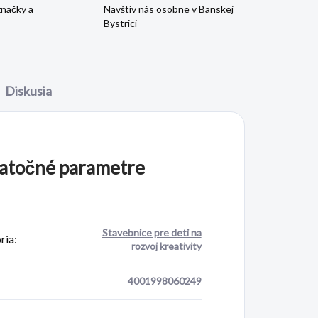
značky a
Navštív nás osobne v Banskej
Bystrici
Diskusia
atočné parametre
Stavebnice pre deti na
ria
:
rozvoj kreativity
4001998060249