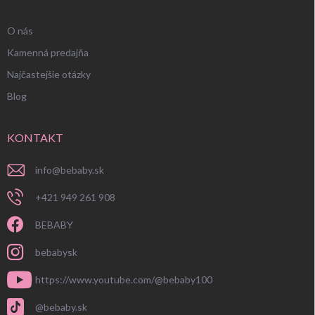
O nás
Kamenná predajňa
Najčastejšie otázky
Blog
KONTAKT
info
@
bebaby.sk
+421 949 261 908
BEBABY
bebabysk
https://www.youtube.com/@bebaby100
@bebaby.sk