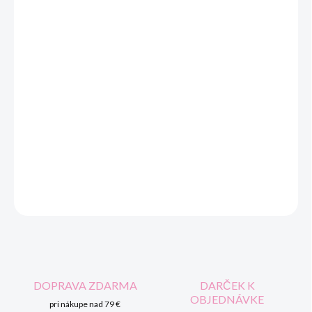
cena:
VEĽKOSŤ
MOŽNOSTI DORUČENIA
−
+
Pridať do košíka
Originálna trojdielna darčeková súprava pre novorodencov.
DETAILNÉ INFORMÁCIE
OPÝTAŤ SA
STRÁŽIŤ
DOPRAVA ZDARMA
DARČEK K
OBJEDNÁVKE
pri nákupe nad 79 €