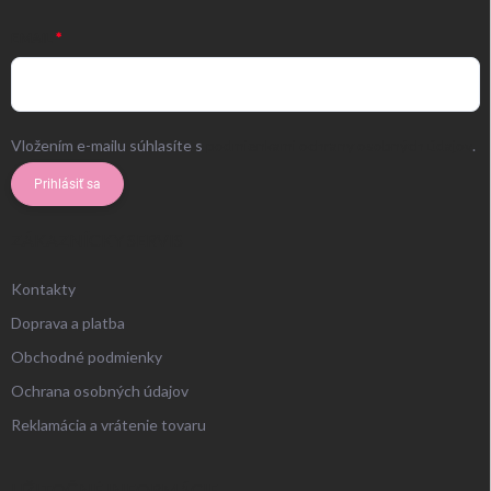
EMAIL
Vložením e-mailu súhlasíte s
podmienkami ochrany osobných údajov
.
Prihlásiť sa
ZÁKAZNÍCKY SERVIS
Kontakty
Doprava a platba
Obchodné podmienky
Ochrana osobných údajov
Reklamácia a vrátenie tovaru
UŽITOČNÉ INFORMÁCIE