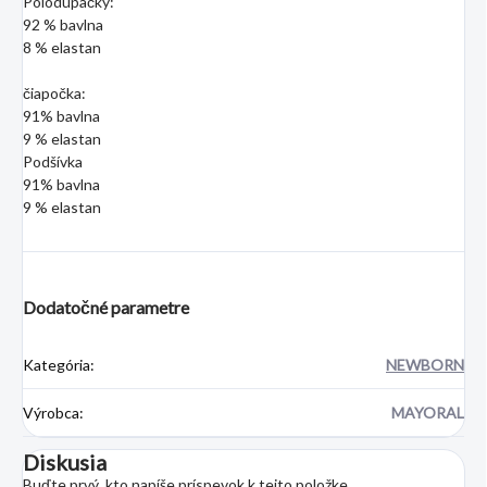
Polodupačky:
92 % bavlna
8 % elastan
čiapočka:
91% bavlna
9 % elastan
Podšívka
91% bavlna
9 % elastan
Dodatočné parametre
Kategória
:
NEWBORN
Výrobca
:
MAYORAL
Diskusia
Buďte prvý, kto napíše príspevok k tejto položke.