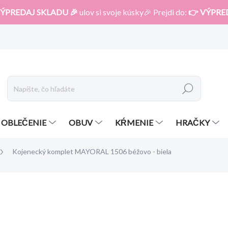
ÝPREDAJ SKLADU 🎉
ulov si svoje kúsky🎉 Prejdi do:
👉 VÝPRE
Hľadať
OBLEČENIE
OBUV
KŔMENIE
HRAČKY
Kojenecký komplet MAYORAL 1506 béžovo - biela
otenia
ZNAČKA:
MAYORAL
32,99 €