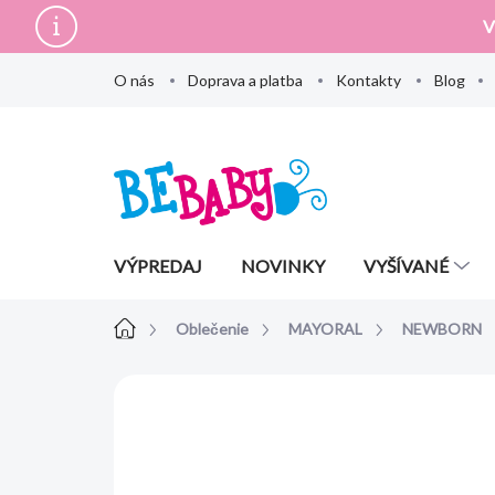
Prejsť
V
na
obsah
O nás
Doprava a platba
Kontakty
Blog
VÝPREDAJ
NOVINKY
VYŠÍVANÉ
Domov
Oblečenie
MAYORAL
NEWBORN
Neohodnotené
Podrobnosti hodn