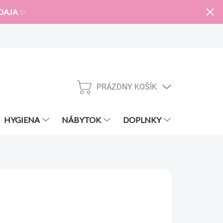
DAJA
✨
PRÁZDNY KOŠÍK
NÁKUPNÝ
KOŠÍK
HYGIENA
NÁBYTOK
DOPLNKY
ZNAČKY