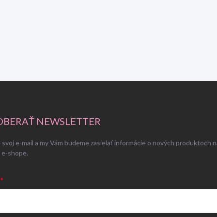
BERAŤ NEWSLETTER
 svoj e-mail a my Vám budeme zasielať informácie o nových produktoch n
 e-shope.