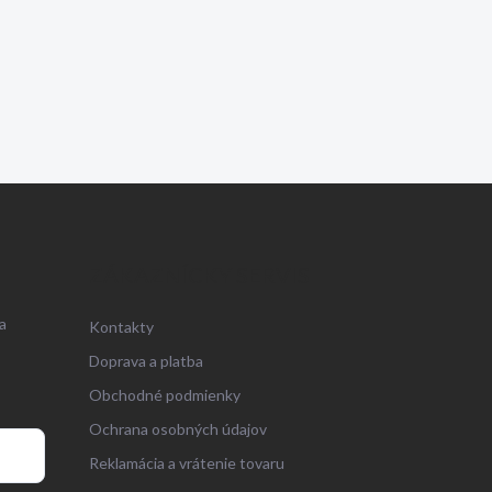
ZÁKAZNÍCKY SERVIS
a
Kontakty
Doprava a platba
Obchodné podmienky
Ochrana osobných údajov
Reklamácia a vrátenie tovaru