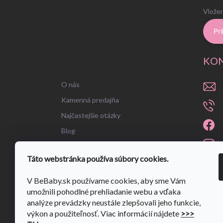
Vložen
Pri
UŽITOČNÉ INFORMÁCIE
KO
O nás
Kamenná predajňa
Najčastejšie otázky
Blog
Táto webstránka používa súbory cookies.
V BeBaby.sk používame cookies, aby sme Vám
umožnili pohodlné prehliadanie webu a vďaka
analýze prevádzky neustále zlepšovali jeho funkcie,
výkon a použiteľnosť. Viac informácií nájdete
>>>