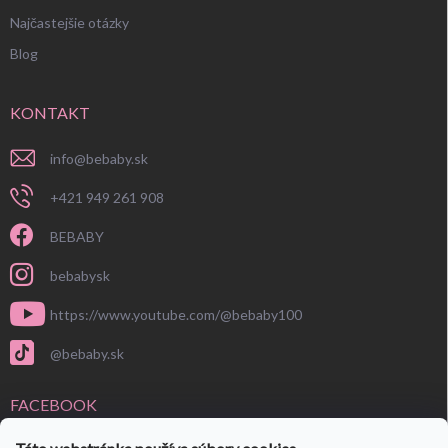
Najčastejšie otázky
Blog
KONTAKT
info
@
bebaby.sk
+421 949 261 908
BEBABY
bebabysk
https://www.youtube.com/@bebaby100
@bebaby.sk
FACEBOOK