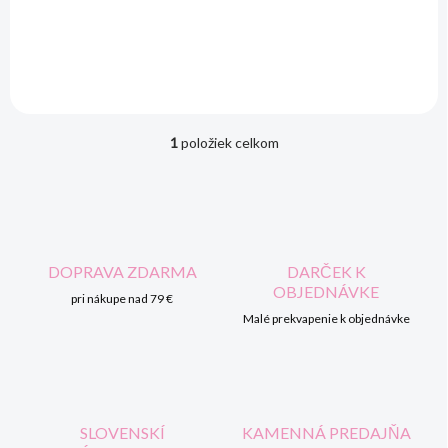
hladké. Zloženie: 77 % akryl,
20 % polyester, 3 % elastan.
1
položiek celkom
O
v
l
á
d
a
c
DOPRAVA ZDARMA
DARČEK K
i
OBJEDNÁVKE
pri nákupe nad 79 €
e
p
Malé prekvapenie k objednávke
r
v
k
y
v
SLOVENSKÍ
KAMENNÁ PREDAJŇA
ý