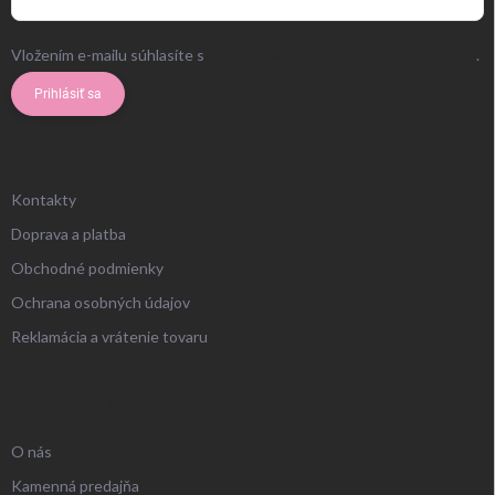
Vložením e-mailu súhlasíte s
podmienkami ochrany osobných údajov
.
Prihlásiť sa
ZÁKAZNÍCKY SERVIS
Kontakty
Doprava a platba
Obchodné podmienky
Ochrana osobných údajov
Reklamácia a vrátenie tovaru
UŽITOČNÉ INFORMÁCIE
O nás
Kamenná predajňa