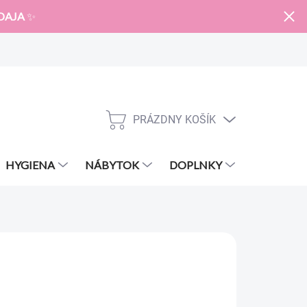
DAJA
✨
PRÁZDNY KOŠÍK
NÁKUPNÝ
KOŠÍK
HYGIENA
NÁBYTOK
DOPLNKY
ZNAČKY