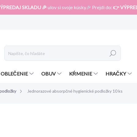
ÝPREDAJ SKLADU 🎉
ulov si svoje kúsky🎉 Prejdi do:
👉 VÝPRE
Hľadať
OBLEČENIE
OBUV
KŔMENIE
HRAČKY
 podložky
Jednorazové absorpčné hygienické podložky 10 ks
otenia
ZNAČKA:
CANPOL
9,94 €