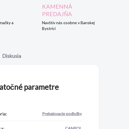
KAMENNÁ
PREDAJŇA
značky a
Navštív nás osobne v Banskej
Bystrici
Diskusia
atočné parametre
ria
:
Prebalovacie podložky
ca
:
CANPOL