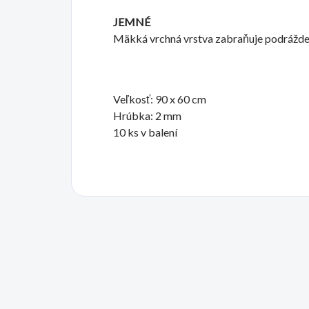
JEMNÉ
Mäkká vrchná vrstva zabraňuje podrážde
Veľkosť: 90 x 60 cm
Hrúbka: 2 mm
10 ks v balení