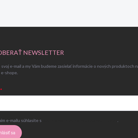
BERAŤ NEWSLETTER
 svoj e-mail a my Vám budeme zasielať informácie o nových produktoch n
 e-shope.
ím e-mailu súhlasíte s
podmienkami ochrany osobných údajov
.
hlásiť sa