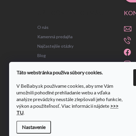
UŽITOČNÉ INFORMÁCIE
KO
O nás
Kamenná predajňa
Najčastejšie otázky
Blog
Táto webstránka používa súbory cookies.
V BeBaby.sk používame cookies, aby sme Vám
umožnili pohodlné prehliadanie webu a vďaka
analýze prevádzky neustále zlepšovali jeho funkcie,
výkon a použiteľnosť. Viac informácií nájdete
>>>
TU
.
Nastavenie