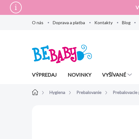
Prejsť
V
na
obsah
O nás
Doprava a platba
Kontakty
Blog
VÝPREDAJ
NOVINKY
VYŠÍVANÉ
Domov
Hygiena
Prebalovanie
Prebalovacie
Neohodnotené
Podrobnosti hodn