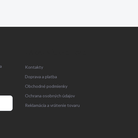
ZÁKAZNÍCKY SERVIS
a
Kontakty
Doprava a platba
Obchodné podmienky
Ochrana osobných údajov
Reklamácia a vrátenie tovaru