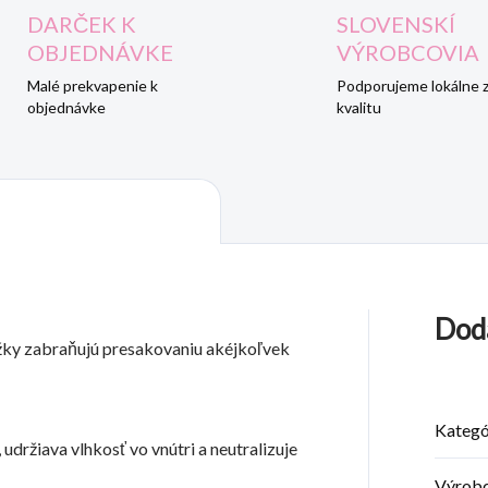
DARČEK K
SLOVENSKÍ
OBJEDNÁVKE
VÝROBCOVIA
Malé prekvapenie k
Podporujeme lokálne 
objednávke
kvalitu
Dod
ky zabraňujú presakovaniu akéjkoľvek
Kategó
udržiava vlhkosť vo vnútri a neutralizuje
Výrob