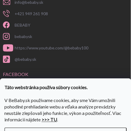
info
@
bebaby.sk
+421 949 261 908
BEBABY
bebabysk
https://www.youtube.com/@bebaby100
@bebaby.sk
FACEBOOK
Táto webstránka používa súbory cookies.
V BeBaby.sk používame cookies, aby sme Vám umožnili
pohodlné prehliadanie webu a vďaka analýze prevádzky
neustále zlepšovali jeho funkcie, výkon a použiteľnosť. Viac
informácií nájdete
>>> TU
.