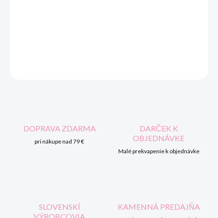
DORUČENIA
Hydratačný uzáver
s výklopným pútkom
pre detskú termosku
Thermos FUNtainer 12001x a 12002x. Uzáver je vrátane
tesnenia.
OPÝTAŤ SA
STRÁŽIŤ
DOPRAVA ZDARMA
DARČEK K
OBJEDNÁVKE
pri nákupe nad 79 €
Malé prekvapenie k objednávke
SLOVENSKÍ
KAMENNÁ PREDAJŇA
VÝROBCOVIA