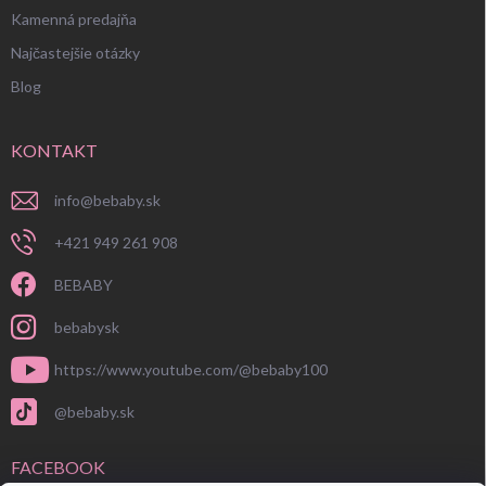
Kamenná predajňa
Najčastejšie otázky
Blog
KONTAKT
info
@
bebaby.sk
+421 949 261 908
BEBABY
bebabysk
https://www.youtube.com/@bebaby100
@bebaby.sk
FACEBOOK