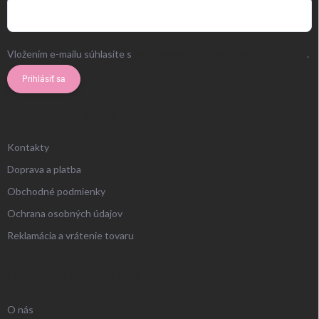
Vložením e-mailu súhlasíte s
podmienkami ochrany osobných údajov
.
Prihlásiť sa
ZÁKAZNÍCKY SERVIS
Kontakty
Doprava a platba
Obchodné podmienky
Ochrana osobných údajov
Reklamácia a vrátenie tovaru
UŽITOČNÉ INFORMÁCIE
O nás