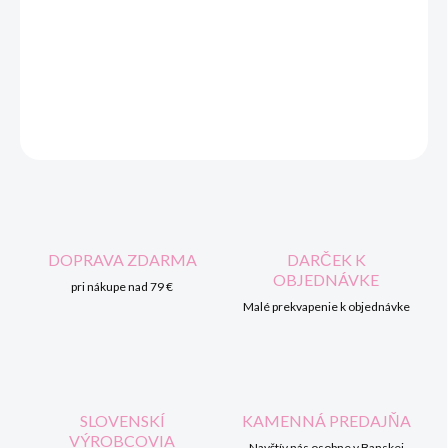
Hracie kocky bielej farby, s ktorými si zahráte mnoho zaujímavých a
zábavných hier. Balenie obsahuje 6 ks kociek a kelímok. Balené v
krabičke.
OPÝTAŤ SA
STRÁŽIŤ
DOPRAVA ZDARMA
DARČEK K
OBJEDNÁVKE
pri nákupe nad 79 €
Malé prekvapenie k objednávke
SLOVENSKÍ
KAMENNÁ PREDAJŇA
VÝROBCOVIA
Navštív nás osobne v Banskej