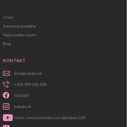
UŽITOČNÉ INFORMÁCIE
O nás
Kamenná predajňa
Najčastejšie otázky
Blog
KONTAKT
info
@
bebaby.sk
+421 949 261 908
BEBABY
bebabysk
https://www.youtube.com/@bebaby100