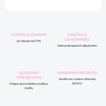
OPÝTAŤ SA
STRÁŽIŤ
DOPRAVA ZDARMA
DARČEK K
OBJEDNÁVKE
pri nákupe nad 79 €
Malé prekvapenie k objednávke
SLOVENSKÍ
KAMENNÁ PREDAJŇA
VÝROBCOVIA
Navštív nás osobne v Banskej
Bystrici
Podporujeme lokálne značky a
kvalitu