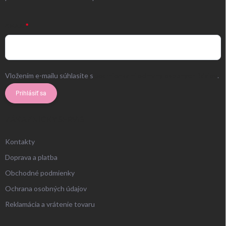
EMAIL
Vložením e-mailu súhlasíte s
podmienkami ochrany osobných údajov
.
Prihlásiť sa
ZÁKAZNÍCKY SERVIS
Kontakty
Doprava a platba
Obchodné podmienky
Ochrana osobných údajov
Reklamácia a vrátenie tovaru