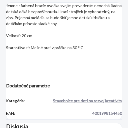
Jemne sfarbená hracie ovečka svojím prevedením nenechá žiadna
detská očká bez povšimnutia. Hrací strojček je vyberateľný, na
zips. Príjemná melódia sa bude šíriť jemne detskú izbičkou a
detičkám prinesie sladké sny.
Veľkosť: 20 cm
Starostlivosť: Možné prať v práčke na 30 ° C
Dodatočné parametre
Kategória
:
Stavebnice pre deti na rozvoj kreativity
EAN
:
4001998154450
Diskusia