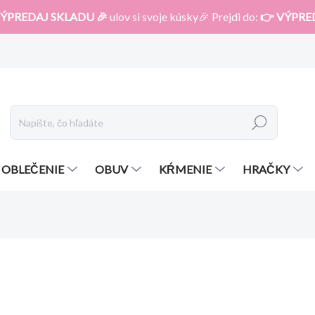
ÝPREDAJ SKLADU 🎉
ulov si svoje kúsky🎉 Prejdi do:
👉 VÝPRE
Hľadať
OBLEČENIE
OBUV
KŔMENIE
HRAČKY
otenia
ZNAČKA:
ZOPA
23,90 €