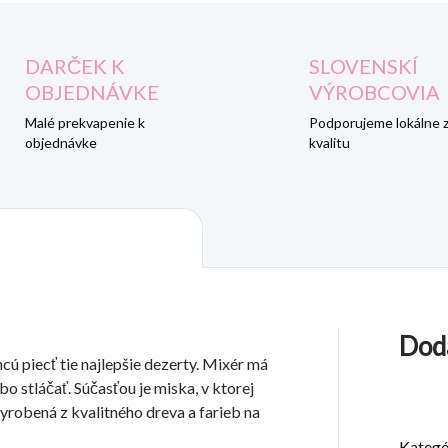
DARČEK K
SLOVENSKÍ
OBJEDNÁVKE
VÝROBCOVIA
Malé prekvapenie k
Podporujeme lokálne 
objednávke
kvalitu
Dod
cú piecť tie najlepšie dezerty. Mixér má
bo stláčať. Súčasťou je miska, v ktorej
yrobená z kvalitného dreva a farieb na
Kategó