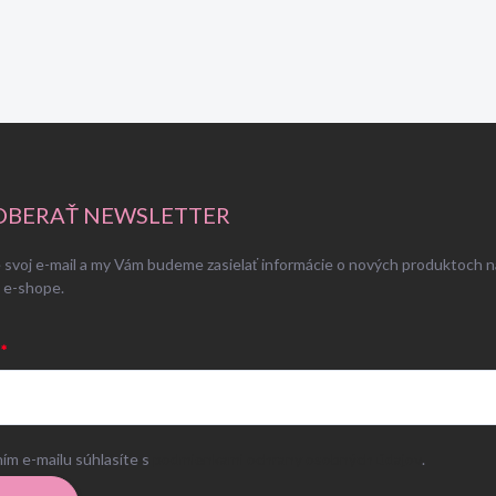
BERAŤ NEWSLETTER
 svoj e-mail a my Vám budeme zasielať informácie o nových produktoch n
 e-shope.
ím e-mailu súhlasíte s
podmienkami ochrany osobných údajov
.