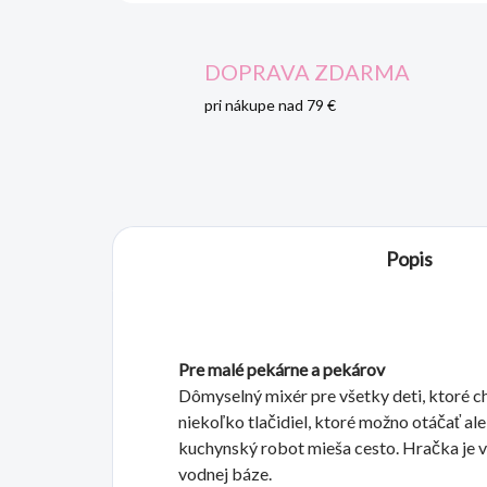
DOPRAVA ZDARMA
pri nákupe nad 79 €
Popis
Pre malé pekárne a pekárov
Dômyselný mixér pre všetky deti, ktoré ch
niekoľko tlačidiel, ktoré možno otáčať ale
kuchynský robot mieša cesto. Hračka je v
vodnej báze.