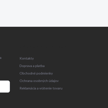
ZÁKAZNÍCKY SERVIS
a
Kontakty
Doprava a platba
Obchodné podmienky
Ochrana osobných údajov
Reklamácia a vrátenie tovaru