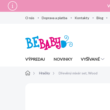
Prejsť
V
na
obsah
O nás
Doprava a platba
Kontakty
Blog
VÝPREDAJ
NOVINKY
VYŠÍVANÉ
Domov
Hračky
Dřevěný mixér set, Wood
Neohodnotené
Podrobnosti hodn