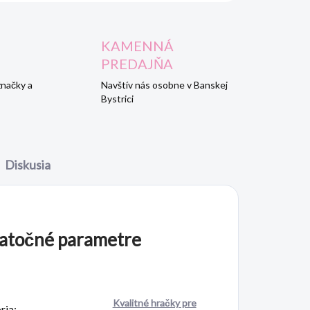
KAMENNÁ
PREDAJŇA
značky a
Navštív nás osobne v Banskej
Bystrici
Diskusia
atočné parametre
Kvalitné hračky pre
ria
: