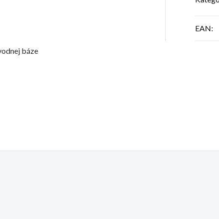
EAN
:
vodnej báze