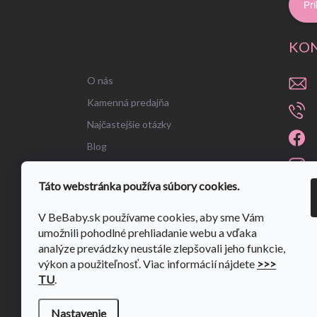
Pri
UŽITOČNÉ INFORMÁCIE
KO
O nás
Kamenná predajňa
Najčastejšie otázky
Blog
Táto webstránka používa súbory cookies.
V BeBaby.sk používame cookies, aby sme Vám
umožnili pohodlné prehliadanie webu a vďaka
analýze prevádzky neustále zlepšovali jeho funkcie,
výkon a použiteľnosť. Viac informácií nájdete
>>>
TU
.
Nastavenie