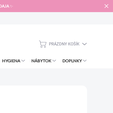
DAJA
✨
PRÁZDNY KOŠÍK
NÁKUPNÝ
KOŠÍK
HYGIENA
NÁBYTOK
DOPLNKY
ZNAČKY