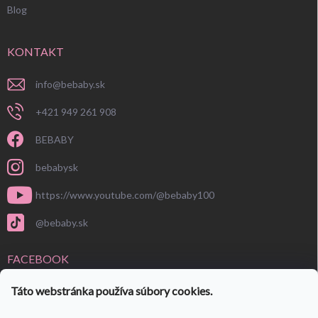
Blog
KONTAKT
info
@
bebaby.sk
+421 949 261 908
BEBABY
bebabysk
https://www.youtube.com/@bebaby100
@bebaby.sk
FACEBOOK
Táto webstránka používa súbory cookies.