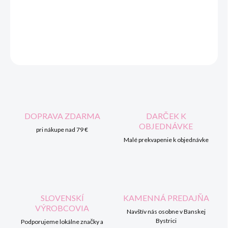
DORUČENIA
DETAILNÉ INFORMÁCIE
OPÝTAŤ SA
STRÁŽIŤ
DOPRAVA ZDARMA
DARČEK K
OBJEDNÁVKE
pri nákupe nad 79 €
Malé prekvapenie k objednávke
SLOVENSKÍ
KAMENNÁ PREDAJŇA
VÝROBCOVIA
Navštív nás osobne v Banskej
Bystrici
Podporujeme lokálne značky a