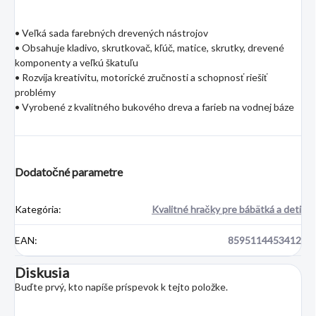
• Veľká sada farebných drevených nástrojov
• Obsahuje kladivo, skrutkovač, kľúč, matice, skrutky, drevené
komponenty a veľkú škatuľu
• Rozvíja kreativitu, motorické zručnosti a schopnosť riešiť
problémy
• Vyrobené z kvalitného bukového dreva a farieb na vodnej báze
Dodatočné parametre
Kategória
:
Kvalitné hračky pre bábätká a deti
EAN
:
8595114453412
Diskusia
Buďte prvý, kto napíše príspevok k tejto položke.