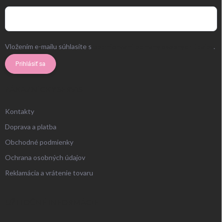
Vložením e-mailu súhlasíte s
podmienkami ochrany osobných údajov
.
Prihlásiť sa
ZÁKAZNÍCKY SERVIS
Kontakty
Doprava a platba
Obchodné podmienky
Ochrana osobných údajov
Reklamácia a vrátenie tovaru
UŽITOČNÉ INFORMÁCIE