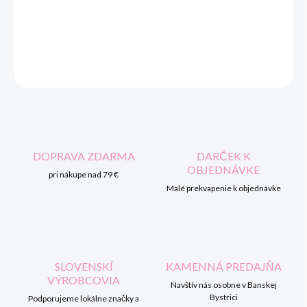
DORUČENIA
DETAILNÉ INFORMÁCIE
OPÝTAŤ SA
STRÁŽIŤ
DOPRAVA ZDARMA
DARČEK K
OBJEDNÁVKE
pri nákupe nad 79 €
Malé prekvapenie k objednávke
SLOVENSKÍ
KAMENNÁ PREDAJŇA
VÝROBCOVIA
Navštív nás osobne v Banskej
Bystrici
Podporujeme lokálne značky a