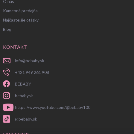
O nás
Kamenná predajňa
Najčastejšie otázky
Blog
KONTAKT
info
@
bebaby.sk
+421 949 261 908
BEBABY
bebabysk
https://www.youtube.com/@bebaby100
@bebaby.sk