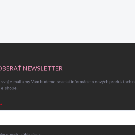
BERAŤ NEWSLETTER
 svoj e-mail a my Vám budeme zasielať informácie o nových produktoch n
 e-shope.
ím e-mailu súhlasíte s
podmienkami ochrany osobných údajov
.