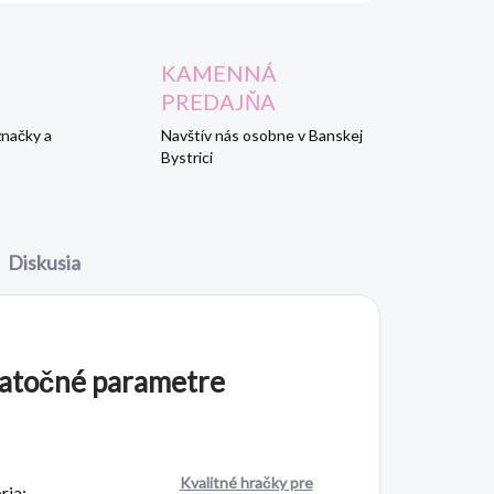
KAMENNÁ
PREDAJŇA
značky a
Navštív nás osobne v Banskej
Bystrici
Diskusia
atočné parametre
Kvalitné hračky pre
ria
: