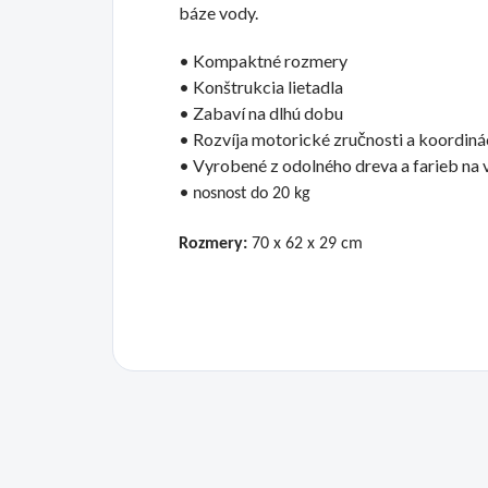
báze vody.
• Kompaktné rozmery
• Konštrukcia lietadla
• Zabaví na dlhú dobu
• Rozvíja motorické zručnosti a koordiná
• Vyrobené z odolného dreva a farieb na 
•
nosnost do 20 kg
Rozmery:
70 x 62 x 29 cm