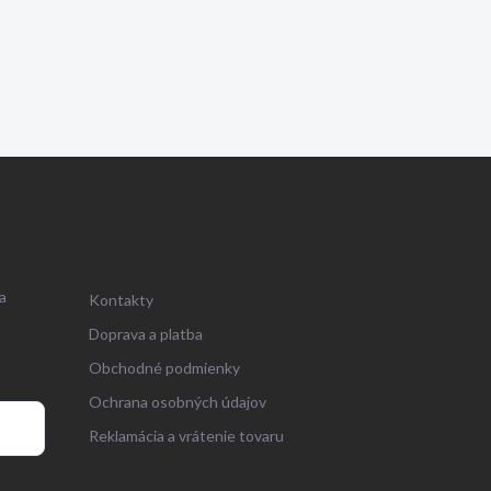
ZÁKAZNÍCKY SERVIS
a
Kontakty
Doprava a platba
Obchodné podmienky
Ochrana osobných údajov
Reklamácia a vrátenie tovaru