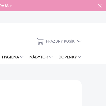
DAJA
✨
PRÁZDNY KOŠÍK
NÁKUPNÝ
KOŠÍK
HYGIENA
NÁBYTOK
DOPLNKY
ZNAČKY