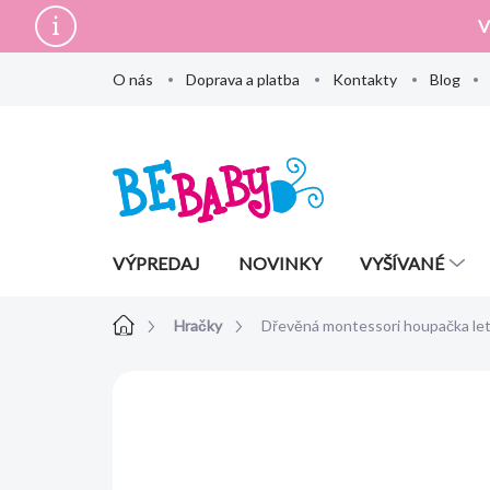
Prejsť
V
na
obsah
O nás
Doprava a platba
Kontakty
Blog
VÝPREDAJ
NOVINKY
VYŠÍVANÉ
Domov
Hračky
Dřevěná montessori houpačka le
Neohodnotené
Podrobnosti hodn