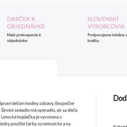
DARČEK K
SLOVENSKÍ
OBJEDNÁVKE
VÝROBCOVIA
Malé prekvapenie k
Podporujeme lokálne 
objednávke
kvalitu
Dod
 pripraví deťom hodiny zábavy. Bezpečné
 Široké sedadlo má operadlo, ak sa dieťa
. Letecká hojdačka je vyrobená z
etky použité farby sú netoxické a na
Kategó