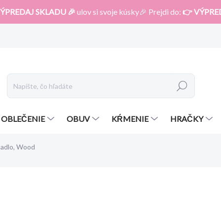
ÝPREDAJ SKLADU 🎉
ulov si svoje kúsky🎉 Prejdi do:
👉 VÝPRE
Hľadať
OBLEČENIE
OBUV
KŔMENIE
HRAČKY
tadlo, Wood
otenia
ZNAČKA:
ZOPA
79,99 €