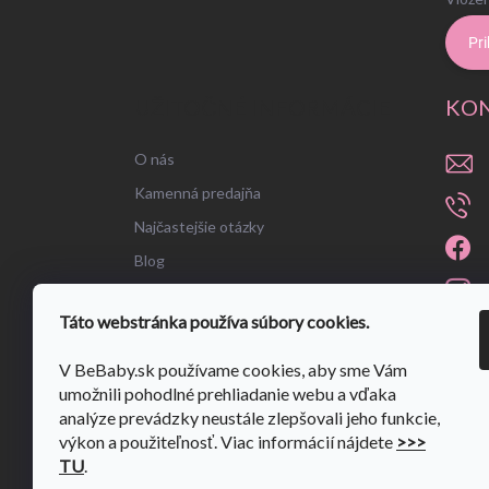
Pri
UŽITOČNÉ INFORMÁCIE
KO
O nás
Kamenná predajňa
Najčastejšie otázky
Blog
Táto webstránka používa súbory cookies.
V BeBaby.sk používame cookies, aby sme Vám
umožnili pohodlné prehliadanie webu a vďaka
analýze prevádzky neustále zlepšovali jeho funkcie,
výkon a použiteľnosť. Viac informácií nájdete
>>>
TU
.