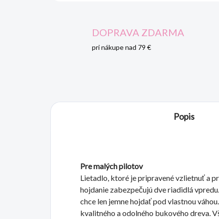
DOPRAVA ZDARMA
pri nákupe nad 79 €
Popis
Pre malých pilotov
Lietadlo, ktoré je pripravené vzlietnuť a
hojdanie zabezpečujú dve riadidlá vpredu.
chce len jemne hojdať pod vlastnou váhou
kvalitného a odolného bukového dreva. Vš