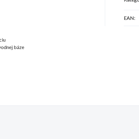
EAN
:
ciu
vodnej báze