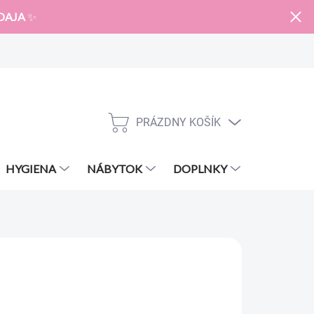
DAJA
✨
PRÁZDNY KOŠÍK
NÁKUPNÝ
KOŠÍK
HYGIENA
NÁBYTOK
DOPLNKY
ZNAČKY