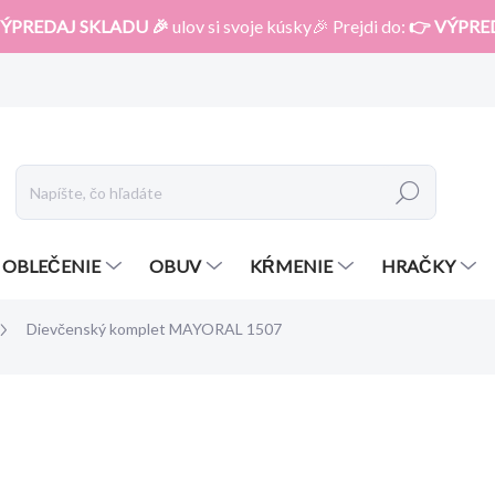
ÝPREDAJ SKLADU 🎉
ulov si svoje kúsky🎉 Prejdi do:
👉 VÝPRE
Hľadať
OBLEČENIE
OBUV
KŔMENIE
HRAČKY
Dievčenský komplet MAYORAL 1507
otenia
ZNAČKA:
MAYORAL
49,99 €