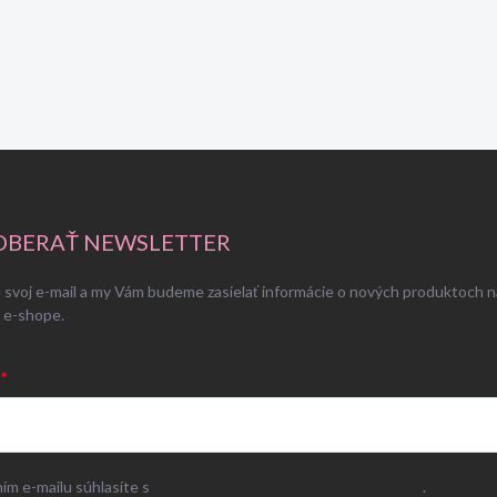
BERAŤ NEWSLETTER
 svoj e-mail a my Vám budeme zasielať informácie o nových produktoch n
 e-shope.
ím e-mailu súhlasíte s
podmienkami ochrany osobných údajov
.