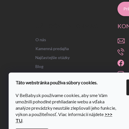
Pri
UŽITOČNÉ INFORMÁCIE
KO
O nás
Kamenná predajňa
Najčastejšie otázky
Blog
Táto webstránka používa súbory cookies.
V BeBaby.sk používame cookies, aby sme Vám
umožnili pohodlné prehliadanie webu a vďaka
analýze prevádzky neustále zlepšovali jeho funkcie,
výkon a použiteľnosť. Viac informácií nájdete
>>>
TU
.