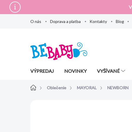
Prejsť
V
na
obsah
O nás
Doprava a platba
Kontakty
Blog
VÝPREDAJ
NOVINKY
VYŠÍVANÉ
Domov
Oblečenie
MAYORAL
NEWBORN
Neohodnotené
Podrobnosti hodn