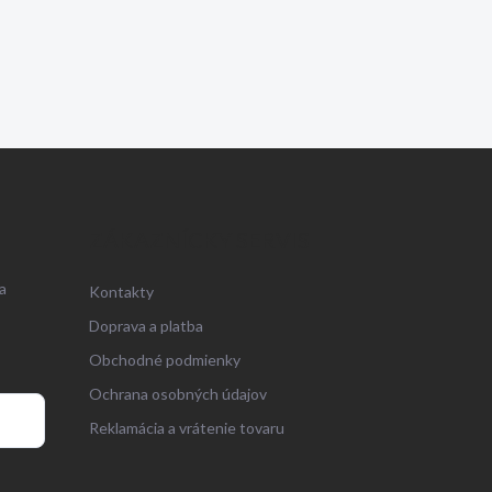
ZÁKAZNÍCKY SERVIS
a
Kontakty
Doprava a platba
Obchodné podmienky
Ochrana osobných údajov
Reklamácia a vrátenie tovaru