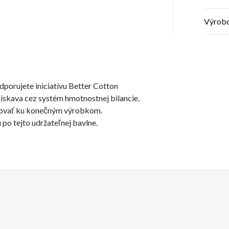
Výrob
orujete iniciatívu Better Cotton
získava cez systém hmotnostnej bilancie,
dovať ku konečným výrobkom.
 po tejto udržateľnej bavlne.