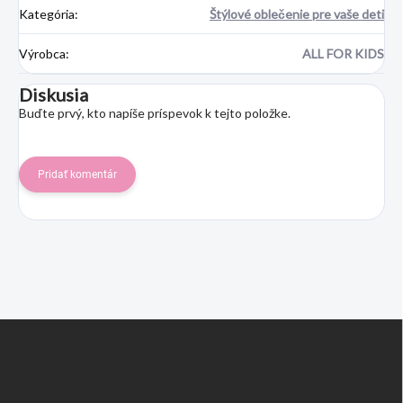
Kategória
:
Štýlové oblečenie pre vaše deti
Výrobca
:
ALL FOR KIDS
Diskusia
Buďte prvý, kto napíše príspevok k tejto položke.
Pridať komentár
Z
á
p
ä