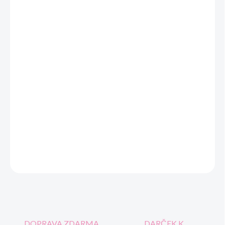
VEĽKOSŤ
MOŽNOSTI DORUČENIA
−
+
Pridať do košíka
3 dielnykomplet
zapínanie na jeden gombík. Nohavice sú v páse na gumu a s dvomi
bočnými vreckami.
➡
veľkosti: 116/122,128/134,140/146,152/158
OPÝTAŤ SA
STRÁŽIŤ
DOPRAVA ZDARMA
DARČEK K