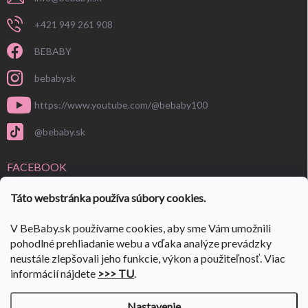
+421 949 261 908
BEBABY
bebabysk
https://www.youtube.com/@bebaby100
@bebaby.sk
FACEBOOK
Táto webstránka používa súbory cookies.
V BeBaby.sk používame cookies, aby sme Vám umožnili
pohodlné prehliadanie webu a vďaka analýze prevádzky
neustále zlepšovali jeho funkcie, výkon a použiteľnosť. Viac
informácií nájdete
>>> TU
.
Nastavenie