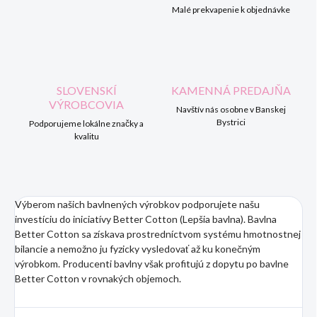
Malé prekvapenie k objednávke
SLOVENSKÍ
KAMENNÁ PREDAJŇA
VÝROBCOVIA
Navštív nás osobne v Banskej
Bystrici
Podporujeme lokálne značky a
kvalitu
Výberom našich bavlnených výrobkov podporujete našu
investíciu do iniciatívy Better Cotton (Lepšia bavlna). Bavlna
Better Cotton sa získava prostredníctvom systému hmotnostnej
bilancie a nemožno ju fyzicky vysledovať až ku konečným
výrobkom. Producenti bavlny však profitujú z dopytu po bavlne
Better Cotton v rovnakých objemoch.