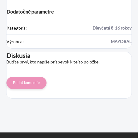
Dodatočné parametre
Kategória
:
Dievčatá 8-16 rokov
Výrobca
:
MAYORAL
Diskusia
Buďte prvý, kto napíše príspevok k tejto položke.
Pridať komentár
Z