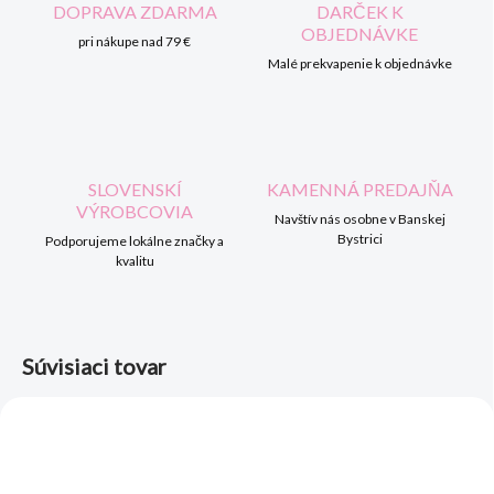
DOPRAVA ZDARMA
DARČEK K
OBJEDNÁVKE
pri nákupe nad 79 €
Malé prekvapenie k objednávke
SLOVENSKÍ
KAMENNÁ PREDAJŇA
VÝROBCOVIA
Navštív nás osobne v Banskej
Bystrici
Podporujeme lokálne značky a
kvalitu
Súvisiaci tovar
AKCIA