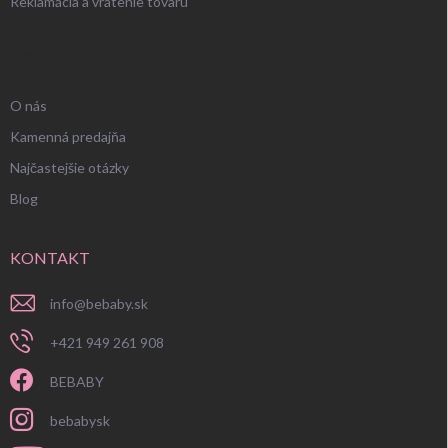
Reklamácia a vrátenie tovaru
UŽITOČNÉ INFORMÁCIE
O nás
Kamenná predajňa
Najčastejšie otázky
Blog
KONTAKT
info
@
bebaby.sk
+421 949 261 908
BEBABY
bebabysk