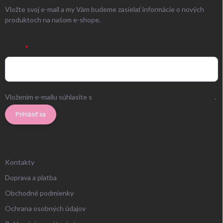
Vložte svoj e-mail a my Vám budeme zasielať informácie o nových
produktoch na našom e-shope.
EMAIL
Vložením e-mailu súhlasíte s
podmienkami ochrany osobných údajov
.
Prihlásiť sa
ZÁKAZNÍCKY SERVIS
Kontakty
Doprava a platba
Obchodné podmienky
Ochrana osobných údajov