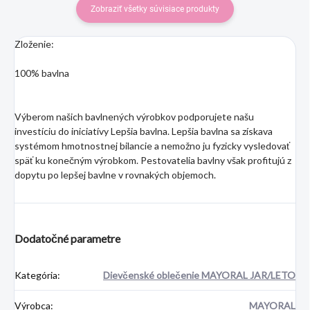
Zobraziť všetky súvisiace produkty
Zloženie:
100% bavlna
Výberom našich bavlnených výrobkov podporujete našu
investíciu do iniciatívy Lepšia bavlna. Lepšia bavlna sa získava
systémom hmotnostnej bilancie a nemožno ju fyzicky vysledovať
späť ku konečným výrobkom. Pestovatelia bavlny však profitujú z
dopytu po lepšej bavlne v rovnakých objemoch.
Dodatočné parametre
Kategória
:
Dievčenské oblečenie MAYORAL JAR/LETO
Výrobca
:
MAYORAL