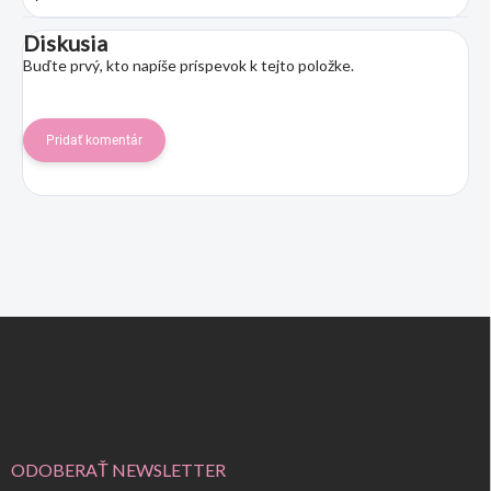
Diskusia
Buďte prvý, kto napíše príspevok k tejto položke.
Pridať komentár
Z
á
p
ä
t
i
e
ODOBERAŤ NEWSLETTER