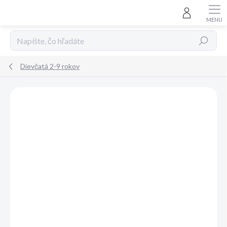
Prejsť
na
obsah
Hľadať
Dievčatá 2-9 rokov
Neohodnotené
Podrobnosti hodnotenia
ZNAČKA:
MAYORAL