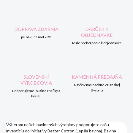
DOPRAVA ZDARMA
DARČEK K
OBJEDNÁVKE
pri nákupe nad 79 €
Malé prekvapenie k objednávke
SLOVENSKÍ
KAMENNÁ PREDAJŇA
VÝROBCOVIA
Navštív nás osobne v Banskej
Bystrici
Podporujeme lokálne značky a
kvalitu
Výberom našich bavlnených výrobkov podporujete našu
investíciu do iniciatívy Better Cotton (Lepšia bavlna). Bavlna