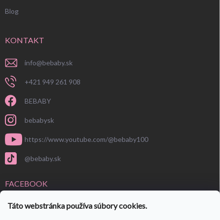
Blog
KONTAKT
info
@
bebaby.sk
+421 949 261 908
BEBABY
bebabysk
https://www.youtube.com/@bebaby100
@bebaby.sk
FACEBOOK
Táto webstránka používa súbory cookies.